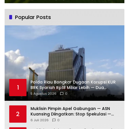
Popular Posts
Polda Riau Bongkar Dugaan Korupsi KUR
1
BRK Syariah Rp18 Miliar Lebih — Dua
Tersangka Resmi Dijerat
5 Agustus 2026
0
Muklisin Pimpin Apel Gabungan — ASN
2
Kuansing Diingatkan: Stop Spekulasi —
Fokus Layani Rakyat!
6 Juli 2026
0