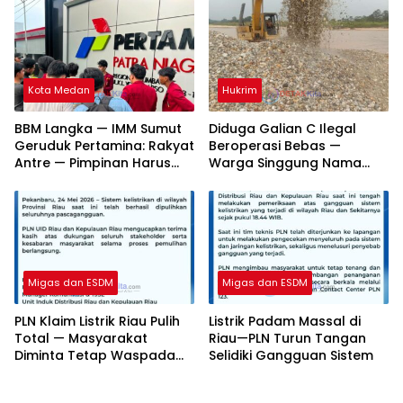
ke RDP
Pemerintah Bertindak
Cepat
Kota Medan
Hukrim
BBM Langka — IMM Sumut
Diduga Galian C Ilegal
Geruduk Pertamina: Rakyat
Beroperasi Bebas —
Antre — Pimpinan Harus
Warga Singgung Nama
Bertanggung Jawab!
Pemilik dan Minta APH
Bertindak Tegas
Migas dan ESDM
Migas dan ESDM
PLN Klaim Listrik Riau Pulih
Listrik Padam Massal di
Total — Masyarakat
Riau—PLN Turun Tangan
Diminta Tetap Waspada
Selidiki Gangguan Sistem
Gangguan Susulan