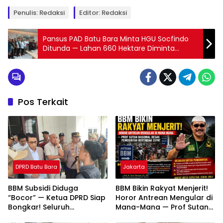
Penulis: Redaksi
Editor: Redaksi
Pansus PAD Batu Bara Minta HGU Socfindo
Ditunda — Lahan 660 Hektare Diminta
Kembali ke Negara
Pos Terkait
DPRD Batu Bara
Jakarta
BBM Subsidi Diduga
BBM Bikin Rakyat Menjerit!
“Bocor” — Ketua DPRD Siap
Horor Antrean Mengular di
Bongkar! Seluruh
Mana-Mana — Prof Sutan
Pengusaha SPBU Dipanggil
Nasomal Desak