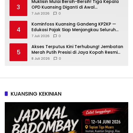
Muklisin Mulai Bersih-Bersih! Tiga Kepala
3
OPD Kuansing Diganti di Awal
Kepemimpinan
7 Juli 2026
0
Kominfoss Kuansing Gandeng KP2KP —
4
Edukasi Pajak Siap Menjangkau Seluruh
Masyarakat
7 Juli 2026
0
Akses Terputus Kini Terhubung! Jembatan
5
Merah Putih Presisi di Jaya Kopah Resmi
Berdiri — Polri Buktikan Pembangunan Tak
8 Juli 2026
0
Sekadar Janji
KUANSING KEKINIAN