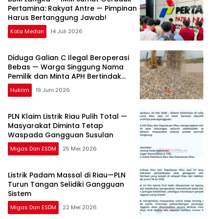
Pertamina: Rakyat Antre — Pimpinan
Harus Bertanggung Jawab!
Kota Medan
14 Juli 2026
Diduga Galian C Ilegal Beroperasi
Bebas — Warga Singgung Nama
Pemilik dan Minta APH Bertindak
Tegas
Hukrim
19 Juni 2026
PLN Klaim Listrik Riau Pulih Total —
Masyarakat Diminta Tetap
Waspada Gangguan Susulan
Migas Dan ESDM
25 Mei 2026
Listrik Padam Massal di Riau—PLN
Turun Tangan Selidiki Gangguan
Sistem
Migas Dan ESDM
22 Mei 2026