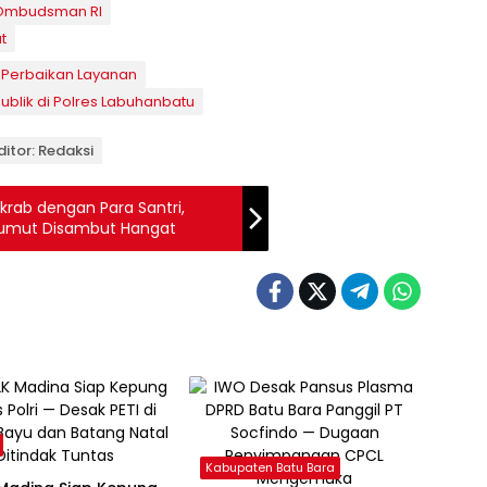
Ombudsman RI
t
 Perbaikan Layanan
blik di Polres Labuhanbatu
ditor: Redaksi
krab dengan Para Santri,
 Sumut Disambut Hangat
Kabupaten Batu Bara