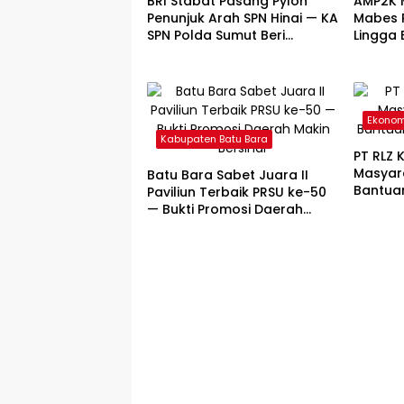
BRI Stabat Pasang Pylon
AMP2K 
Penunjuk Arah SPN Hinai — KA
Mabes P
SPN Polda Sumut Beri
Lingga
Apresiasi Tinggi
Natal D
Ekonomi
Kabupaten Batu Bara
PT RLZ 
Masyar
Batu Bara Sabet Juara II
Bantua
Paviliun Terbaik PRSU ke-50
Operas
— Bukti Promosi Daerah
Makin Bersinar