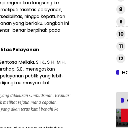
n pengecekan langsung ke
8
eliputi fasilitas pelayanan,
ksesibilitas, hingga kepatuhan
9
anan yang berlaku. Langkah ini
benar-benar berpihak pada
10
11
litas Pelayanan
12
sa Meliala, S.I.K., S.H., M.H.,
arahap, S.E., menegaskan
H
elayanan publik yang lebih
 dijangkau masyarakat.
 yang dilakukan Ombudsman. Evaluasi
uk melihat sejauh mana capaian
 yang akan terus kami benahi ke