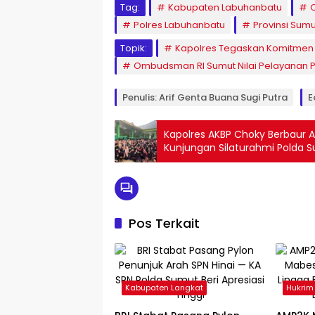
Tag:
Kabupaten Labuhanbatu
Polres Labuhanbatu
Provinsi Sumu
Topik:
Kapolres Tegaskan Komitmen
Ombudsman RI Sumut Nilai Pelayanan Pu
Penulis: Arif Genta Buana Sugi Putra
E
Kapolres AKBP Choky Berbaur A
Kunjungan Silaturahmi Polda
Pos Terkait
Kabupaten Langkat
Hukrim