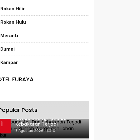
Rokan Hilir
Rokan Hulu
Meranti
Dumai
Kampar
OTEL FURAYA
Popular Posts
KHS Dikepung Api! Dua
1
Kebakaran Terjadi
Berdekatan — Rumah Warga
8 Agustus 2026
0
dan Lahan Terbakar