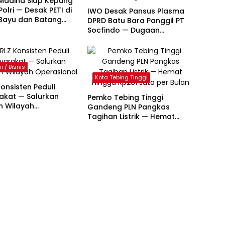
Madina Siap Kepung
olri — Desak PETI di
IWO Desak Pansus Plasma
 Bayu dan Batang
DPRD Batu Bara Panggil PT
itindak Tuntas
Socfindo — Dugaan
Penyimpangan CPCL
Mengemuka
 / Bisnis
Kota Tebing Tinggi
Konsisten Peduli
akat — Salurkan
Pemko Tebing Tinggi
n Wilayah
Gandeng PLN Pangkas
ional
Tagihan Listrik — Hemat
Hingga Rp261 Juta per Bulan