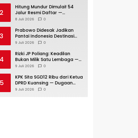
Hitung Mundur Dimulai! 54
2
Jalur Resmi Daftar —
Technical Meeting Pacu Jalur
8 Juli 2026
0
Rayon III Benai Digelar Besok
Prabowo Didesak Jadikan
3
Pantai Indonesia Destinasi
Kelas Dunia — Prof Sutan
9 Juli 2026
0
Nasomal: Perintahkan Kepala
Daerah Bergerak!
Rizki JP Poliang: Keadilan
4
Bukan Milik Satu Lembaga —
Semua Wajib Mengawalnya
9 Juli 2026
0
KPK Sita SGD12 Ribu dari Ketua
5
DPRD Kuansing — Dugaan
Peran Pengumpulan Dana Alih
9 Juli 2026
0
Fungsi Hutan Diusut