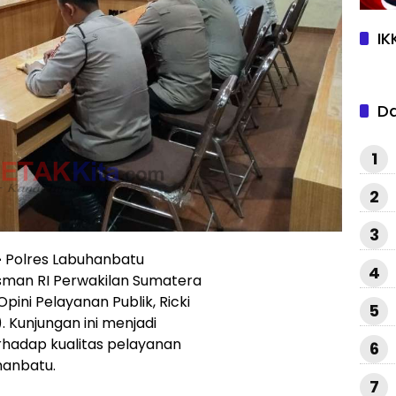
IK
D
1
2
3
—
Polres Labuhanbatu
4
man RI Perwakilan Sumatera
pini Pelayanan Publik, Ricki
5
. Kunjungan ini menjadi
hadap kualitas pelayanan
6
hanbatu.
7