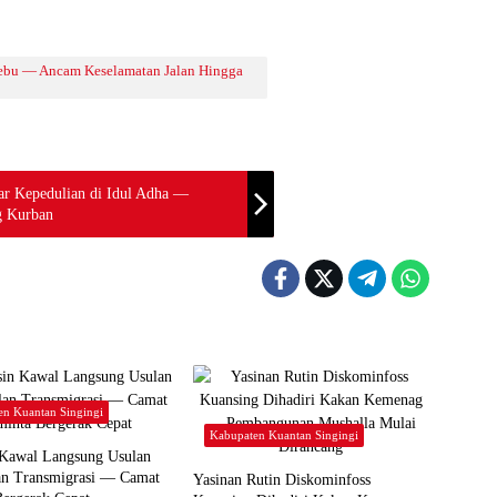
bu — Ancam Keselamatan Jalan Hingga
r Kepedulian di Idul Adha —
g Kurban
en Kuantan Singingi
Kabupaten Kuantan Singingi
 Kawal Langsung Usulan
lan Transmigrasi — Camat
Yasinan Rutin Diskominfoss