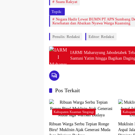
Suara Rakyat
Topik:
Negara Hadir Lewat BUMN PT APN Sumbang De
Kesehatan dan Abaikan Nyawa Warga Kuansing
Penulis: Redaksi
Editor: Redaksi
IARMI Maharuyung Jabodetabek Teba
Santuni Yatim hingga Bagikan Dagin
Pos Terkait
Kabupaten Kuantan Singingi
Kabupat
Ribuan Warga Serbu Tepian Ronge
Muklisin
Biru! Muklisin Ajak Generasi Muda
Aspal Ja