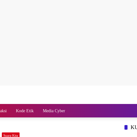
aksi
Kode Etik
Media Cyber
K
Suara Kita