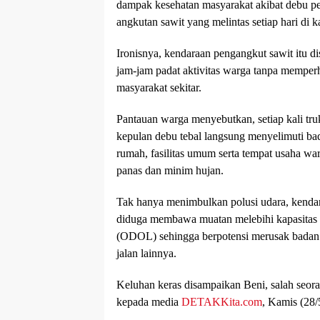
dampak kesehatan masyarakat akibat debu p
angkutan sawit yang melintas setiap hari d
Ironisnya, kendaraan pengangkut sawit itu di
jam-jam padat aktivitas warga tanpa mempe
masyarakat sekitar.
Pantauan warga menyebutkan, setiap kali tr
kepulan debu tebal langsung menyelimuti ba
rumah, fasilitas umum serta tempat usaha war
panas dan minim hujan.
Tak hanya menimbulkan polusi udara, kendar
diduga membawa muatan melebihi kapasitas
(ODOL) sehingga berpotensi merusak bada
jalan lainnya.
Keluhan keras disampaikan Beni, salah seor
kepada media
DETAKKita.com
, Kamis (28/