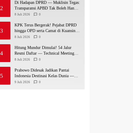
Di Hadapan DPRD — Muklisin Tegas:
2
Transparansi APBD Tak Boleh Hanya
Jadi Slogan!
8 Juli 2026
0
KPK Terus Bergerak! Pejabat DPRD
3
hingga OPD serta Camat di Kuansing
Diperiksa — Suasana Kian Memanas!
8 Juli 2026
0
Hitung Mundur Dimulai! 54 Jalur
4
Resmi Daftar — Technical Meeting
Pacu Jalur Rayon III Benai Digelar
8 Juli 2026
0
Besok
Prabowo Didesak Jadikan Pantai
5
Indonesia Destinasi Kelas Dunia —
Prof Sutan Nasomal: Perintahkan
9 Juli 2026
0
Kepala Daerah Bergerak!