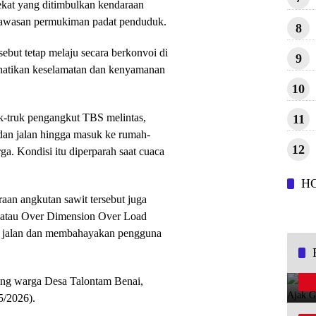
ekat yang ditimbulkan kendaraan
i kawasan permukiman padat penduduk.
8
sebut tetap melaju secara berkonvoi di
9
rhatikan keselamatan dan kenyamanan
10
uk-truk pengangkut TBS melintas,
11
dan jalan hingga masuk ke rumah-
12
ga. Kondisi itu diperparah saat cuaca
H
aan angkutan sawit tersebut juga
 atau Over Dimension Over Load
n jalan dan membahayakan pengguna
ang warga Desa Talontam Benai,
5/2026).