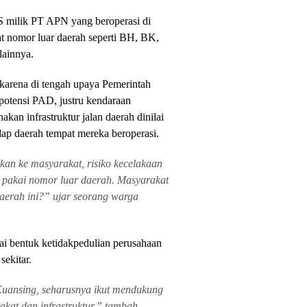
S milik PT APN yang beroperasi di
t nomor luar daerah seperti BH, BK,
lainnya.
karena di tengah upaya Pemerintah
potensi PAD, justru kendaraan
an infrastruktur jalan daerah dinilai
dap daerah tempat mereka beroperasi.
lkan ke masyarakat, risiko kecelakaan
 pakai nomor luar daerah. Masyarakat
daerah ini?” ujar seorang warga
ai bentuk ketidakpedulian perusahaan
sekitar.
Kuansing, seharusnya ikut mendukung
at dan infrastruktur,” tambah