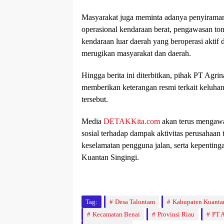
Masyarakat juga meminta adanya penyiraman 
operasional kendaraan berat, pengawasan ton
kendaraan luar daerah yang beroperasi aktif
merugikan masyarakat dan daerah.
Hingga berita ini diterbitkan, pihak PT Agr
memberikan keterangan resmi terkait keluha
tersebut.
Media
DETAKKita.com
akan terus mengawal
sosial terhadap dampak aktivitas perusahaan
keselamatan pengguna jalan, serta kepentin
Kuantan Singingi.
Tag:
Desa Talontam
Kabupaten Kuantan
Kecamatan Benai
Provinsi Riau
PT A