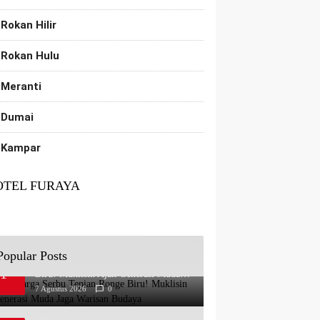
Rokan Hilir
Rokan Hulu
Meranti
Dumai
Kampar
OTEL FURAYA
Popular Posts
Ribuan Warga Serbu Tepian Ronge
1
Biru! Muklisin Ajak Generasi Muda
Jaga Warisan Budaya
7 Agustus 2026
0