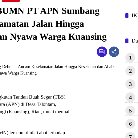
t BUMN PT APN Sumbang
IK
amatan Jalan Hingga
kan Nyawa Warga Kuansing
Da
1
2
3
4
ngkutan Tandan Buah Segar (TBS)
ara (APN) di Desa Talontam,
5
gi (Kuansing), Riau, mulai menuai
6
) tersebut dinilai abai terhadap
7