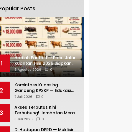
Popular Posts
Hadiah Fantastis! Pacu Jalur
1
Kuantan Hilir 2026 Siapkan
Bonus Kerbau — Sapi —
6 Agustus 2026
0
Kambing dan Puluhan Juta
Rupiah
Kominfoss Kuansing
2
Gandeng KP2KP — Edukasi
Pajak Siap Menjangkau
7 Juli 2026
0
Seluruh Masyarakat
Akses Terputus Kini
3
Terhubung! Jembatan Merah
Putih Presisi di Jaya Kopah
8 Juli 2026
0
Resmi Berdiri — Polri Buktikan
Pembangunan Tak Sekadar
Di Hadapan DPRD — Muklisin