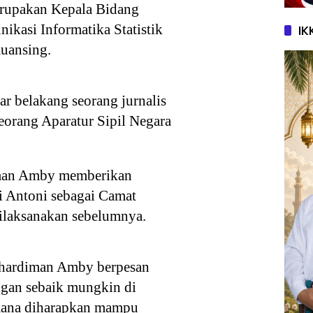
rupakan Kepala Bidang
kasi Informatika Statistik
IK
uansing.
ar belakang seorang jurnalis
eorang Aparatur Sipil Negara
man Amby memberikan
i Antoni sebagai Camat
 dilaksanakan sebelumnya.
uhardiman Amby berpesan
ngan sebaik mungkin di
imana diharapkan mampu