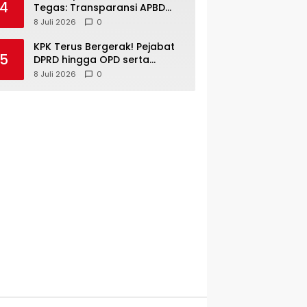
4
Janji
Tegas: Transparansi APBD
Tak Boleh Hanya Jadi Slogan!
8 Juli 2026
0
KPK Terus Bergerak! Pejabat
5
DPRD hingga OPD serta
Camat di Kuansing Diperiksa
8 Juli 2026
0
— Suasana Kian Memanas!