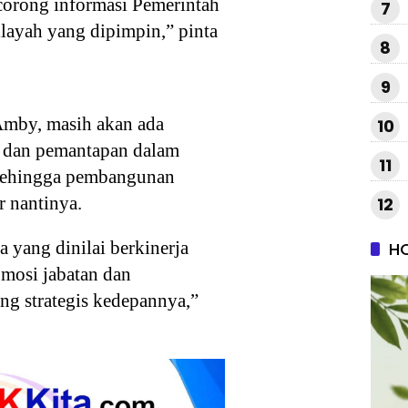
 corong informasi Pemerintah
7
layah yang dipimpin,” pinta
8
9
mby, masih akan ada
10
n dan pemantapan dalam
11
 sehingga pembangunan
r nantinya.
12
 yang dinilai berkinerja
H
omosi jabatan dan
ang strategis kedepannya,”