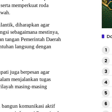
 serta memperkuat roda
awah.
lantik, diharapkan agar
ngsi sebagaimana mestinya,
D
an tangan Pemerintah Daerah
entuhan langsung dengan
1
2
3
ati juga berpesan agar
dalam menjalankan tugas
4
wilayah masing-masing
5
6
n bangun komunikasi aktif