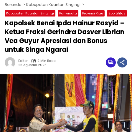
Beranda
Kabupaten Kuantan Singingi
Kabupaten Kuantan Singingi
Pariwisata
Provinsi Riau
Sportifitas
Kapolsek Benai Ipda Hainur Rasyid –
Ketua Fraksi Gerindra Dasver Librian
Vea Guyur Apresiasi dan Bonus
untuk Singa Ngarai
Editor
2 Min Baca
25 Agustus 2025