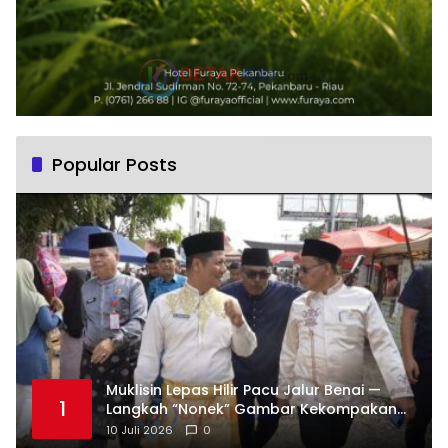
Popular Posts
Muklisin Lepas Hilir Pacu Jalur Benai —
1
Langkah “Nonek” Gambar Kekompakan
Pemimpin Kuansing Jadi Simbol Kuat
10 Juli 2026
0
Lestarikan Budaya