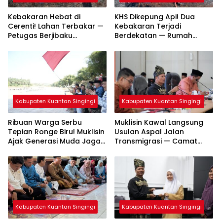
Kebakaran Hebat di
KHS Dikepung Api! Dua
Cerenti! Lahan Terbakar —
Kebakaran Terjadi
Petugas Berjibaku
Berdekatan — Rumah
Padamkan Api
Warga dan Lahan
Terbakar
Kabupaten Kuantan Singingi
Kabupaten Kuantan Singingi
Ribuan Warga Serbu
Muklisin Kawal Langsung
Tepian Ronge Biru! Muklisin
Usulan Aspal Jalan
Ajak Generasi Muda Jaga
Transmigrasi — Camat
Warisan Budaya
Diminta Bergerak Cepat
Kabupaten Kuantan Singingi
Kabupaten Kuantan Singingi