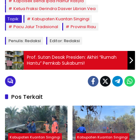
Kapolsek Benai Ipda Hainur Rasyid
Ketua Fraksi Gerindra Dasver Librian Vea
Topik:
Kabupaten Kuantan Singingi
Pacu Jalur Tradisional
Provinsi Riau
Penulis: Redaksi
Editor: Redaksi
Prof. Sutan Desak Presiden: Akhiri “Rumah
Hantu” Pemkab Sukabumi!
Pos Terkait
Kabupaten Kuantan Singingi
Kabupaten Kuantan Singingi