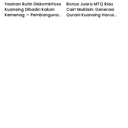
Yasinan Rutin Diskominfoss
Bonus Juara MTQ Riau
Kuansing Dihadiri Kakan
Cair! Muklisin: Generasi
Kemenag — Pembangunan
Qurani Kuansing Harus
Mushalla Mulai Dirancang
Tembus Nasional