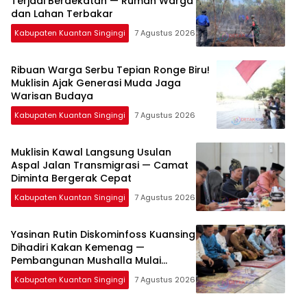
Terjadi Berdekatan — Rumah Warga
dan Lahan Terbakar
Kabupaten Kuantan Singingi
7 Agustus 2026
Ribuan Warga Serbu Tepian Ronge Biru!
Muklisin Ajak Generasi Muda Jaga
Warisan Budaya
Kabupaten Kuantan Singingi
7 Agustus 2026
Muklisin Kawal Langsung Usulan
Aspal Jalan Transmigrasi — Camat
Diminta Bergerak Cepat
Kabupaten Kuantan Singingi
7 Agustus 2026
Yasinan Rutin Diskominfoss Kuansing
Dihadiri Kakan Kemenag —
Pembangunan Mushalla Mulai
Dirancang
Kabupaten Kuantan Singingi
7 Agustus 2026