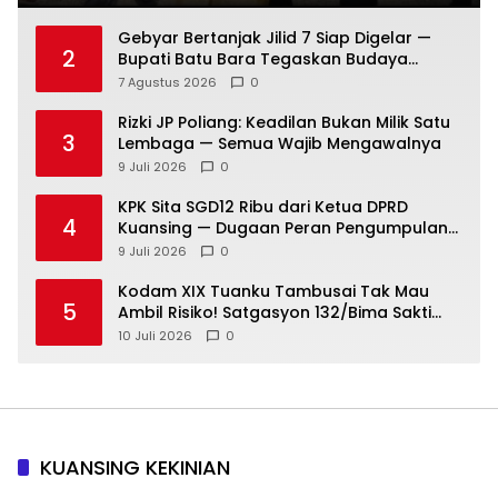
Gebyar Bertanjak Jilid 7 Siap Digelar —
2
Bupati Batu Bara Tegaskan Budaya
Melayu Harus Tetap Hidup
7 Agustus 2026
0
Rizki JP Poliang: Keadilan Bukan Milik Satu
3
Lembaga — Semua Wajib Mengawalnya
9 Juli 2026
0
KPK Sita SGD12 Ribu dari Ketua DPRD
4
Kuansing — Dugaan Peran Pengumpulan
Dana Alih Fungsi Hutan Diusut
9 Juli 2026
0
Kodam XIX Tuanku Tambusai Tak Mau
5
Ambil Risiko! Satgasyon 132/Bima Sakti
Diuji Total Sebelum Berangkat Operasi
10 Juli 2026
0
KUANSING KEKINIAN