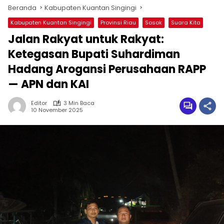
Beranda
Kabupaten Kuantan Singingi
Kabupaten Kuantan Singingi
Provinsi Riau
Sosok
Suara Kita
Jalan Rakyat untuk Rakyat:
Ketegasan Bupati Suhardiman
Hadang Arogansi Perusahaan RAPP
— APN dan KAI
Editor
3 Min Baca
10 November 2025