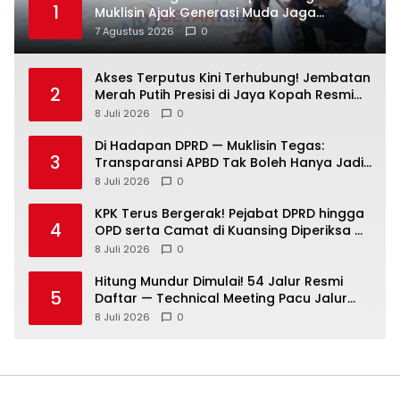
1
Muklisin Ajak Generasi Muda Jaga
Warisan Budaya
7 Agustus 2026
0
Akses Terputus Kini Terhubung! Jembatan
2
Merah Putih Presisi di Jaya Kopah Resmi
Berdiri — Polri Buktikan Pembangunan Tak
8 Juli 2026
0
Sekadar Janji
Di Hadapan DPRD — Muklisin Tegas:
3
Transparansi APBD Tak Boleh Hanya Jadi
Slogan!
8 Juli 2026
0
KPK Terus Bergerak! Pejabat DPRD hingga
4
OPD serta Camat di Kuansing Diperiksa —
Suasana Kian Memanas!
8 Juli 2026
0
Hitung Mundur Dimulai! 54 Jalur Resmi
5
Daftar — Technical Meeting Pacu Jalur
Rayon III Benai Digelar Besok
8 Juli 2026
0