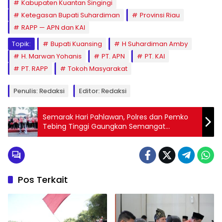
Kabupaten Kuantan Singingi
Ketegasan Bupati Suhardiman
Provinsi Riau
RAPP — APN dan KAI
Topik:
Bupati Kuansing
H Suhardiman Amby
H. Marwan Yohanis
PT. APN
PT. KAI
PT. RAPP
Tokoh Masyarakat
Penulis: Redaksi
Editor: Redaksi
Semarak Hari Pahlawan, Polres dan Pemko
Tebing Tinggi Gaungkan Semangat
Kepahlawanan Lewat Fun Run dan Senam
Sehat
Pos Terkait