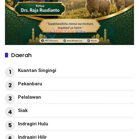
Daerah
Kuantan Singingi
1
Pekanbaru
2
Pelalawan
3
Siak
4
Indragiri Hulu
5
Indragiri Hilir
6