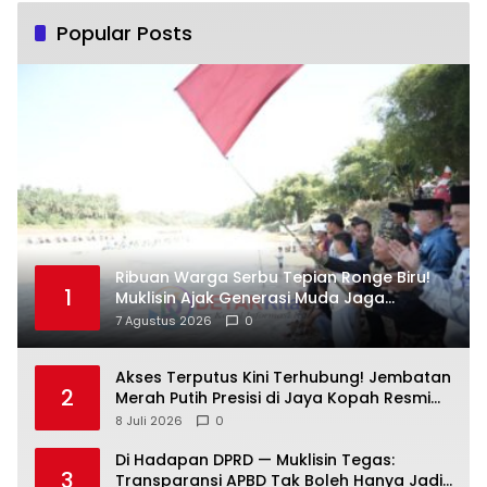
Popular Posts
Ribuan Warga Serbu Tepian Ronge Biru!
1
Muklisin Ajak Generasi Muda Jaga
Warisan Budaya
7 Agustus 2026
0
Akses Terputus Kini Terhubung! Jembatan
2
Merah Putih Presisi di Jaya Kopah Resmi
Berdiri — Polri Buktikan Pembangunan Tak
8 Juli 2026
0
Sekadar Janji
Di Hadapan DPRD — Muklisin Tegas:
3
Transparansi APBD Tak Boleh Hanya Jadi