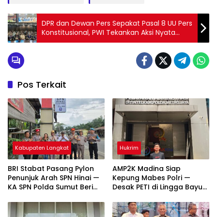
DPR dan Dewan Pers Sepakat Pasal 8 UU Pers
Konstitusional, PWI Tekankan Aksi Nyata
Perlindungan Wartawan di Lapangan
Pos Terkait
Kabupaten Langkat
Hukrim
BRI Stabat Pasang Pylon
AMP2K Madina Siap
Penunjuk Arah SPN Hinai —
Kepung Mabes Polri —
KA SPN Polda Sumut Beri
Desak PETI di Lingga Bayu
Apresiasi Tinggi
dan Batang Natal Ditindak
Tuntas