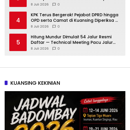
Slogan!
8 Juli 2026
0
KPK Terus Bergerak! Pejabat DPRD hingga
4
OPD serta Camat di Kuansing Diperiksa —
Suasana Kian Memanas!
8 Juli 2026
0
Hitung Mundur Dimulai! 54 Jalur Resmi
5
Daftar — Technical Meeting Pacu Jalur
Rayon III Benai Digelar Besok
8 Juli 2026
0
KUANSING KEKINIAN