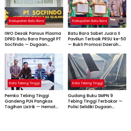
Kabupaten Batu Bara
Kabupaten Batu Bara
IWO Desak Pansus Plasma
Batu Bara Sabet Juara II
DPRD Batu Bara Panggil PT
Paviliun Terbaik PRSU ke-50
Socfindo — Dugaan
— Bukti Promosi Daerah
Penyimpangan CPCL
Makin Bersinar
Mengemuka
Kota Tebing Tinggi
Kota Tebing Tinggi
Pemko Tebing Tinggi
Gudang Buku SMPN 9
Gandeng PLN Pangkas
Tebing Tinggi Terbakar —
Tagihan Listrik — Hemat
Polisi Selidiki Dugaan
Hingga Rp261 Juta per
Korsleting Listrik
Bulan