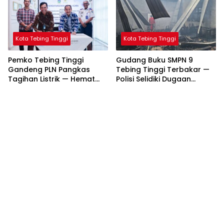
Kota Tebing Tinggi
Kota Tebing Tinggi
Pemko Tebing Tinggi
Gudang Buku SMPN 9
Gandeng PLN Pangkas
Tebing Tinggi Terbakar —
Tagihan Listrik — Hemat
Polisi Selidiki Dugaan
Hingga Rp261 Juta per
Korsleting Listrik
Bulan