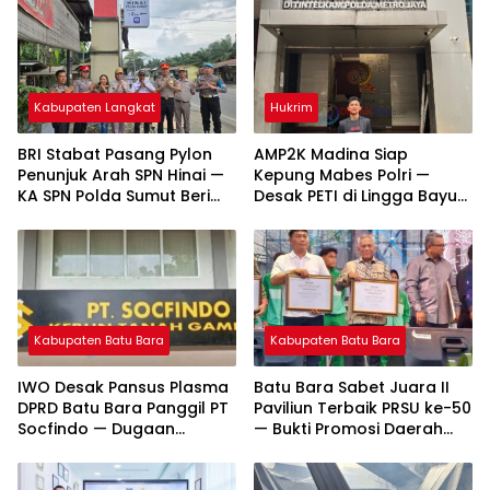
Kabupaten Langkat
Hukrim
BRI Stabat Pasang Pylon
AMP2K Madina Siap
Penunjuk Arah SPN Hinai —
Kepung Mabes Polri —
KA SPN Polda Sumut Beri
Desak PETI di Lingga Bayu
Apresiasi Tinggi
dan Batang Natal Ditindak
Tuntas
Kabupaten Batu Bara
Kabupaten Batu Bara
IWO Desak Pansus Plasma
Batu Bara Sabet Juara II
DPRD Batu Bara Panggil PT
Paviliun Terbaik PRSU ke-50
Socfindo — Dugaan
— Bukti Promosi Daerah
Penyimpangan CPCL
Makin Bersinar
Mengemuka