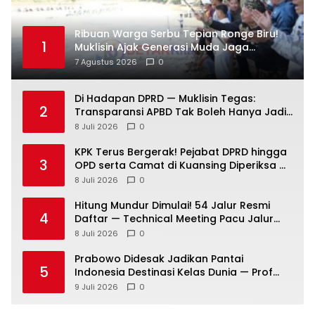
Ribuan Warga Serbu Tepian Ronge Biru!
1
Muklisin Ajak Generasi Muda Jaga
Warisan Budaya
7 Agustus 2026
0
Di Hadapan DPRD — Muklisin Tegas:
2
Transparansi APBD Tak Boleh Hanya Jadi
Slogan!
8 Juli 2026
0
KPK Terus Bergerak! Pejabat DPRD hingga
3
OPD serta Camat di Kuansing Diperiksa —
Suasana Kian Memanas!
8 Juli 2026
0
Hitung Mundur Dimulai! 54 Jalur Resmi
4
Daftar — Technical Meeting Pacu Jalur
Rayon III Benai Digelar Besok
8 Juli 2026
0
Prabowo Didesak Jadikan Pantai
5
Indonesia Destinasi Kelas Dunia — Prof
Sutan Nasomal: Perintahkan Kepala
9 Juli 2026
0
Daerah Bergerak!