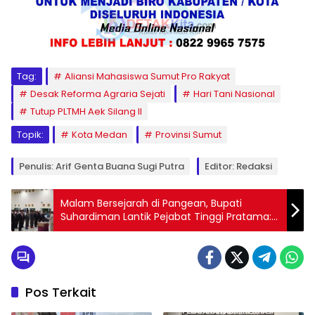
Tag:
Aliansi Mahasiswa Sumut Pro Rakyat
Desak Reforma Agraria Sejati
Hari Tani Nasional
Tutup PLTMH Aek Silang II
Topik:
Kota Medan
Provinsi Sumut
Penulis: Arif Genta Buana Sugi Putra
Editor: Redaksi
Malam Bersejarah di Pangean, Bupati
Suhardiman Lantik Pejabat Tinggi Pratama:
“Ini Amanah, Jangan Khianati Rakyat!”
Pos Terkait