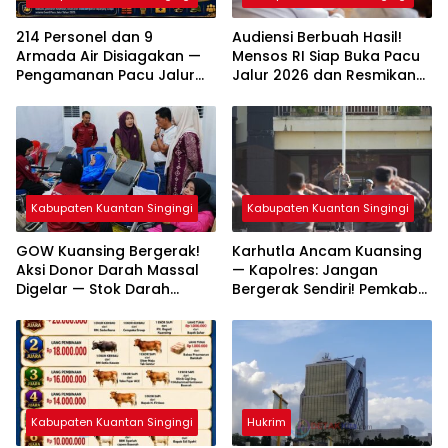
214 Personel dan 9
Audiensi Berbuah Hasil!
Armada Air Disiagakan —
Mensos RI Siap Buka Pacu
Pengamanan Pacu Jalur
Jalur 2026 dan Resmikan
Kuantan Hilir 2026
Sekolah Rakyat di
Dipastikan Maksimal
Kuansing
Kabupaten Kuantan Singingi
Kabupaten Kuantan Singingi
GOW Kuansing Bergerak!
Karhutla Ancam Kuansing
Aksi Donor Darah Massal
— Kapolres: Jangan
Digelar — Stok Darah
Bergerak Sendiri! Pemkab
Diselamatkan demi
Perkuat Sinergi Cegah
Kemanusiaan
Bencana
Kabupaten Kuantan Singingi
Hukrim