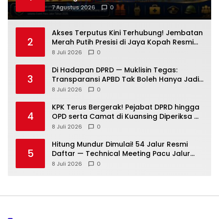
2026 Dipastikan Maksimal
7 Agustus 2026
0
Akses Terputus Kini Terhubung! Jembatan
2
Merah Putih Presisi di Jaya Kopah Resmi
Berdiri — Polri Buktikan Pembangunan Tak
8 Juli 2026
0
Sekadar Janji
Di Hadapan DPRD — Muklisin Tegas:
3
Transparansi APBD Tak Boleh Hanya Jadi
Slogan!
8 Juli 2026
0
KPK Terus Bergerak! Pejabat DPRD hingga
4
OPD serta Camat di Kuansing Diperiksa —
Suasana Kian Memanas!
8 Juli 2026
0
Hitung Mundur Dimulai! 54 Jalur Resmi
5
Daftar — Technical Meeting Pacu Jalur
Rayon III Benai Digelar Besok
8 Juli 2026
0