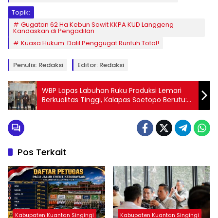
Topik:
Gugatan 62 Ha Kebun Sawit KKPA KUD Langgeng
Kandaskan di Pengadilan
Kuasa Hukum: Dalil Penggugat Runtuh Total!
Penulis: Redaksi
Editor: Redaksi
WBP Lapas Labuhan Ruku Produksi Lemari
Berkualitas Tinggi, Kalapas Soetopo Berutu:
Ini Bukti Pembinaan Kami Berjalan Efektif
Pos Terkait
Kabupaten Kuantan Singingi
Kabupaten Kuantan Singingi