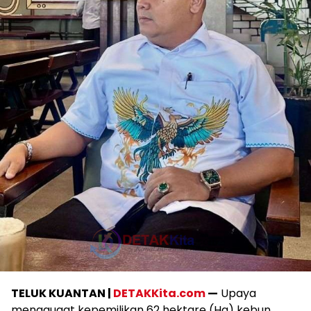
TELUK KUANTAN |
DETAKKita.com
—
Upaya
menggugat kepemilikan 62 hektare (Ha) kebun