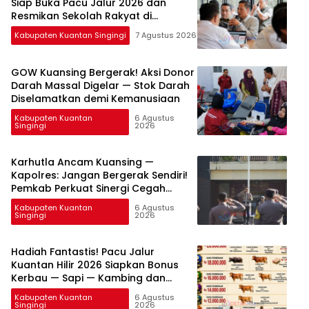
Siap Buka Pacu Jalur 2026 dan
Resmikan Sekolah Rakyat di
Kuansing
Kabupaten Kuantan Singingi
7 Agustus 2026
GOW Kuansing Bergerak! Aksi Donor
Darah Massal Digelar — Stok Darah
Diselamatkan demi Kemanusiaan
Kabupaten Kuantan
6 Agustus
Singingi
2026
Karhutla Ancam Kuansing —
Kapolres: Jangan Bergerak Sendiri!
Pemkab Perkuat Sinergi Cegah
Bencana
Kabupaten Kuantan
6 Agustus
Singingi
2026
Hadiah Fantastis! Pacu Jalur
Kuantan Hilir 2026 Siapkan Bonus
Kerbau — Sapi — Kambing dan
Puluhan Juta Rupiah
Kabupaten Kuantan
6 Agustus
Singingi
2026