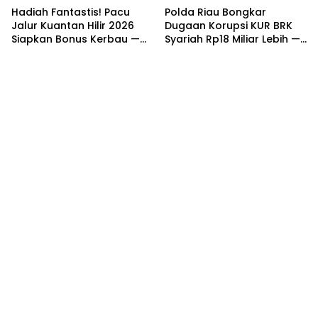
Hadiah Fantastis! Pacu
Polda Riau Bongkar
Jalur Kuantan Hilir 2026
Dugaan Korupsi KUR BRK
Siapkan Bonus Kerbau —
Syariah Rp18 Miliar Lebih —
Sapi — Kambing dan
Dua Tersangka Resmi
Puluhan Juta Rupiah
Dijerat