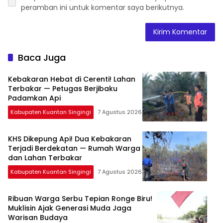
Kebakaran Hebat di Cerenti! Lahan
Terbakar — Petugas Berjibaku
Padamkan Api
Kabupaten Kuantan Singingi
7 Agustus 2026
KHS Dikepung Api! Dua Kebakaran
Terjadi Berdekatan — Rumah Warga
dan Lahan Terbakar
Kabupaten Kuantan Singingi
7 Agustus 2026
Ribuan Warga Serbu Tepian Ronge Biru!
Muklisin Ajak Generasi Muda Jaga
Warisan Budaya
Kabupaten Kuantan Singingi
7 Agustus 2026
Muklisin Kawal Langsung Usulan
Aspal Jalan Transmigrasi — Camat
Diminta Bergerak Cepat
Kabupaten Kuantan Singingi
7 Agustus 2026