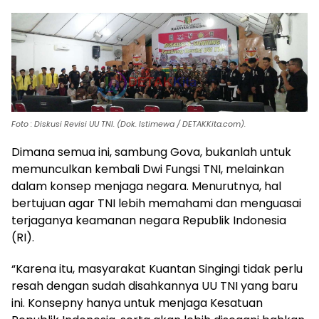
Foto : Diskusi Revisi UU TNI. (Dok. Istimewa / DETAKKita.com).
Dimana semua ini, sambung Gova, bukanlah untuk
memunculkan kembali Dwi Fungsi TNI, melainkan
dalam konsep menjaga negara. Menurutnya, hal
bertujuan agar TNI lebih memahami dan menguasai
terjaganya keamanan negara Republik Indonesia
(RI).
“Karena itu, masyarakat Kuantan Singingi tidak perlu
resah dengan sudah disahkannya UU TNI yang baru
ini. Konsepny hanya untuk menjaga Kesatuan
Republik Indonesia, serta akan lebih disegani bahkan
ditakuti oleh negara di dunia lainnya,” jelasnya.