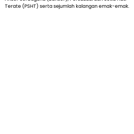
Terate (PSHT) serta sejumlah kalangan emak-emak.
Foto : Diskusi Revisi UU TNI. (Dok. Istimewa / DETAKKita.com).
Menurut Gova Rizky Pratama, dalam salah satu poin
yang ada dalam UU TNI yang baru itu terdapat, yakni
menyangkut usia pensiun yang bertambah dari 55