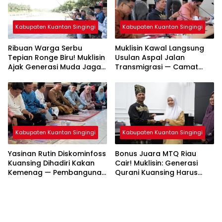
Warisan Budaya
Diminta Bergerak Cepat
Kabupaten Kuantan Singingi
Kabupaten Kuantan Singingi
Yasinan Rutin Diskominfoss
Bonus Juara MTQ Riau
Kuansing Dihadiri Kakan
Cair! Muklisin: Generasi
Kemenag — Pembangunan
Qurani Kuansing Harus
Mushalla Mulai Dirancang
Tembus Nasional