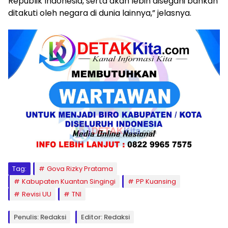
Tag:
Gova Rizky Pratama
Kabupaten Kuantan Singingi
PP Kuansing
Revisi UU
TNI
Penulis: Redaksi
Editor: Redaksi
Pemkab Kuansing Sudah Siapkan Lokasi
Pelaksanaan Sholat Idul Fitri 1446 Hijriyah