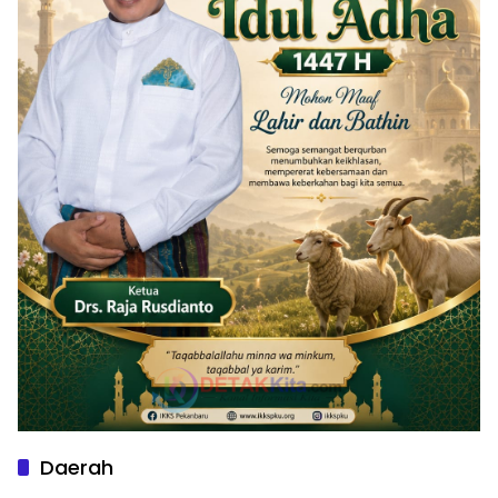
Daerah
Kuantan Singingi
1
Pekanbaru
2
Pelalawan
3