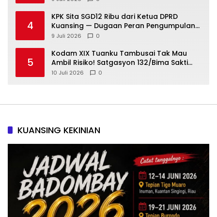
Diuji Total Sebelum Berangkat Operasi
10 Juli 2026
0
KUANSING KEKINIAN