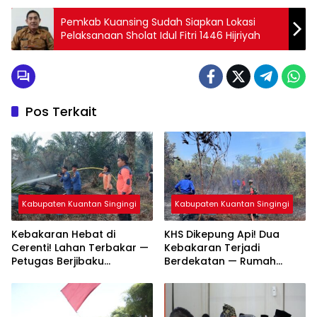
Pos Terkait
Kabupaten Kuantan Singingi
Kabupaten Kuantan Singingi
Kebakaran Hebat di
KHS Dikepung Api! Dua
Cerenti! Lahan Terbakar —
Kebakaran Terjadi
Petugas Berjibaku
Berdekatan — Rumah
Padamkan Api
Warga dan Lahan
Terbakar
Kabupaten Kuantan Singingi
Kabupaten Kuantan Singingi
Ribuan Warga Serbu
Muklisin Kawal Langsung
Tepian Ronge Biru! Muklisin
Usulan Aspal Jalan
Ajak Generasi Muda Jaga
Transmigrasi — Camat