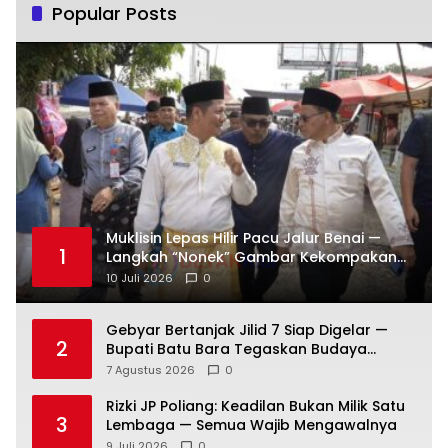
Muklisin Lepas Hilir Pacu Jalur Benai —
1
Langkah “Nonek” Gambar Kekompakan
Pemimpin Kuansing Jadi Simbol Kuat
10 Juli 2026
0
Lestarikan Budaya
Gebyar Bertanjak Jilid 7 Siap Digelar —
2
Bupati Batu Bara Tegaskan Budaya
Melayu Harus Tetap Hidup
7 Agustus 2026
0
Rizki JP Poliang: Keadilan Bukan Milik Satu
3
Lembaga — Semua Wajib Mengawalnya
9 Juli 2026
0
KPK Sita SGD12 Ribu dari Ketua DPRD
4
Kuansing — Dugaan Peran Pengumpulan
Dana Alih Fungsi Hutan Diusut
9 Juli 2026
0
Kodam XIX Tuanku Tambusai Tak Mau
5
Ambil Risiko! Satgasyon 132/Bima Sakti