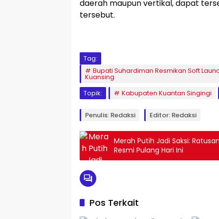
daerah maupun vertikal, dapat ters
tersebut.
Tag:
Bupati Suhardiman Resmikan Soft Launc
Kuansing
Topik:
Kabupaten Kuantan Singingi
Penulis: Redaksi
Editor: Redaksi
Merah Putih Jadi Saksi: Ratusa
Resmi Pulang Hari Ini
Pos Terkait