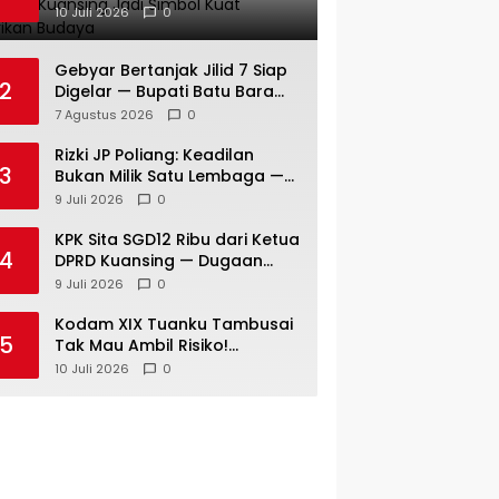
Gambar Kekompakan
10 Juli 2026
0
Pemimpin Kuansing Jadi
Simbol Kuat Lestarikan
Gebyar Bertanjak Jilid 7 Siap
Budaya
2
Digelar — Bupati Batu Bara
Tegaskan Budaya Melayu
7 Agustus 2026
0
Harus Tetap Hidup
Rizki JP Poliang: Keadilan
3
Bukan Milik Satu Lembaga —
Semua Wajib Mengawalnya
9 Juli 2026
0
KPK Sita SGD12 Ribu dari Ketua
4
DPRD Kuansing — Dugaan
Peran Pengumpulan Dana Alih
9 Juli 2026
0
Fungsi Hutan Diusut
Kodam XIX Tuanku Tambusai
5
Tak Mau Ambil Risiko!
Satgasyon 132/Bima Sakti Diuji
10 Juli 2026
0
Total Sebelum Berangkat
Operasi