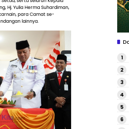
en Setda, serta seluruh Kepala
ng, Hj. Yulia Herma Suhardiman,
karnain, para Camat se-
ndangan lainnya.
D
1
2
3
4
5
6