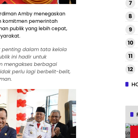
7
hardiman Amby menegaskan
8
 komitmen pemerintah
an publik yang lebih cepat,
9
yarakat.
10
k penting dalam tata kelola
11
lik ini hadir untuk
 mengakses berbagai
12
dak perlu lagi berbelit-belit,
iman.
H