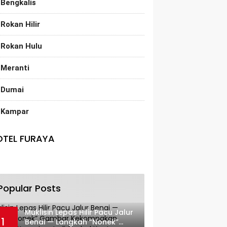
Bengkalis
Rokan Hilir
Rokan Hulu
Meranti
Dumai
Kampar
OTEL FURAYA
Popular Posts
Muklisin Lepas Hilir Pacu Jalur
1
Benai — Langkah “Nonek”