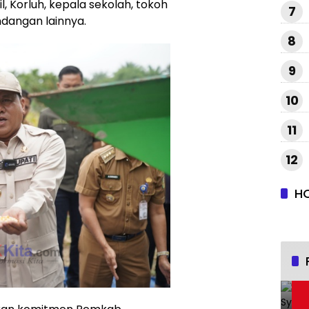
l, Korluh, kepala sekolah, tokoh
7
dangan lainnya.
8
9
10
11
12
H