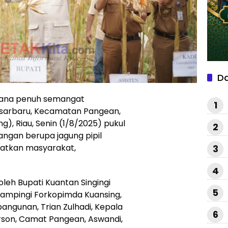
D
ana penuh semangat
1
asarbaru, Kecamatan Pangean,
g), Riau, Senin (1/8/2025) pukul
2
ngan berupa jagung pipil
batkan masyarakat,
3
4
oleh Bupati Kuantan Singingi
5
dampingi Forkopimda Kuansing,
angunan, Trian Zulhadi, Kepala
6
son, Camat Pangean, Aswandi,