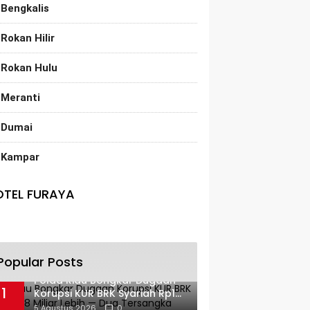
Bengkalis
Rokan Hilir
Rokan Hulu
Meranti
Dumai
Kampar
OTEL FURAYA
Popular Posts
Polda Riau Bongkar Dugaan
1
Korupsi KUR BRK Syariah Rp18
Miliar Lebih — Dua Tersangka
5 Agustus 2026
0