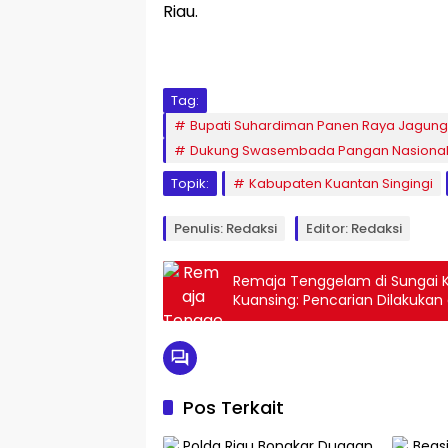
Riau.
Tag:
Bupati Suhardiman Panen Raya Jagung 
Dukung Swasembada Pangan Nasional
Topik:
Kabupaten Kuantan Singingi
Penulis: Redaksi
Editor: Redaksi
Remaja Tenggelam di Sungai 
Kuansing: Pencarian Dilakukan 
Pos Terkait