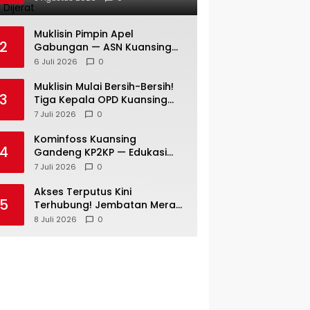
Resmi Dijerat
Muklisin Pimpin Apel
2
Gabungan — ASN Kuansing
Diingatkan: Stop Spekulasi —
6 Juli 2026
0
Fokus Layani Rakyat!
Muklisin Mulai Bersih-Bersih!
3
Tiga Kepala OPD Kuansing
Diganti di Awal
7 Juli 2026
0
Kepemimpinan
Kominfoss Kuansing
4
Gandeng KP2KP — Edukasi
Pajak Siap Menjangkau
7 Juli 2026
0
Seluruh Masyarakat
Akses Terputus Kini
5
Terhubung! Jembatan Merah
Putih Presisi di Jaya Kopah
8 Juli 2026
0
Resmi Berdiri — Polri Buktikan
Pembangunan Tak Sekadar
Janji