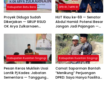
Kabupaten Batu Bara
DPD RI / MPR RI
Proyek Diduga Sudah
HUT Riau ke-69 — Senator
Dikerjakan — SiRUP RSUD
Abdul Hamid: Potensi Besar
OK Arya Zulkarnaen
Jangan Jadi Pajangan —
Disorot
Saatnya Riau Melaju!
Kabupaten Kuantan Singingi
Kabupaten Kuantan Singingi
Pesan Keras Muklisin Usai
Camat Saparman Bantah
Lantik Pj Kades: Jabatan
“Menikung” Perjuangan
Sementara — Tanggung
DPRD: Saya Hanya Fasilitasi
Jawab Tak Boleh Main-
Pembangunan Jalan
Main!