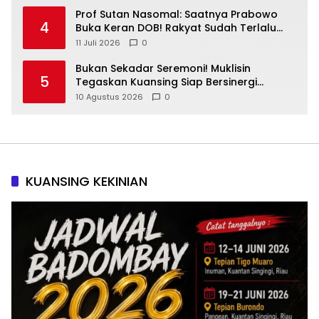
Prof Sutan Nasomal: Saatnya Prabowo
4
Buka Keran DOB! Rakyat Sudah Terlalu
Lama Menunggu Pemekaran Daerah
11 Juli 2026
0
Bukan Sekadar Seremoni! Muklisin
5
Tegaskan Kuansing Siap Bersinergi
Bangun Riau
10 Agustus 2026
0
KUANSING KEKINIAN