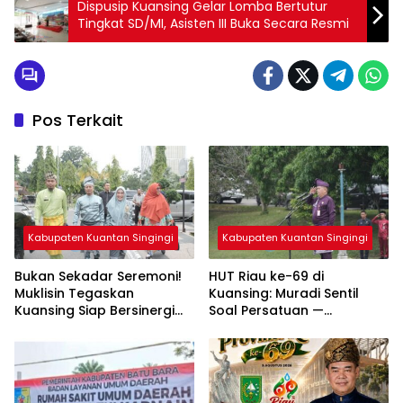
Dispusip Kuansing Gelar Lomba Bertutur
Tingkat SD/MI, Asisten III Buka Secara Resmi
Pos Terkait
Kabupaten Kuantan Singingi
Kabupaten Kuantan Singingi
Bukan Sekadar Seremoni!
HUT Riau ke-69 di
Muklisin Tegaskan
Kuansing: Muradi Sentil
Kuansing Siap Bersinergi
Soal Persatuan —
Bangun Riau
Tegaskan Keberagaman
Jadi Kekuatan
Pembangunan