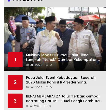
Muklisin Lepas Hilir Pacu Jalur Benai —
1
Langkah “Nonek” Gambar Kekompakan
Pemimpin Kuansing Jadi Simbol Kuat
10 Juli 2026
0
Lestarikan Budaya
Pacu Jalur Event Kebudayaan Baserah
2
2026 Makin Panas! RM Sederhana
Hadiahkan Kerbau untuk Sang Jawara
10 Juli 2026
0
BENAI MEMBARA! 27 Jalur Terbaik Kembali
3
Bertarung Hari Ini — Duel Sengit Perebutan
Tiket Putaran Berikutnya Resmi Dimulai
11 Juli 2026
0