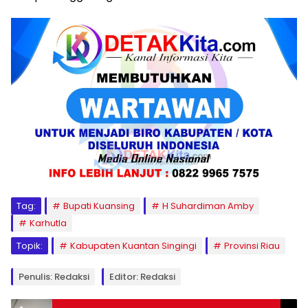
Tag:
Bupati Kuansing
H Suhardiman Amby
Karhutla
Topik:
Kabupaten Kuantan Singingi
Provinsi Riau
Penulis: Redaksi
Editor: Redaksi