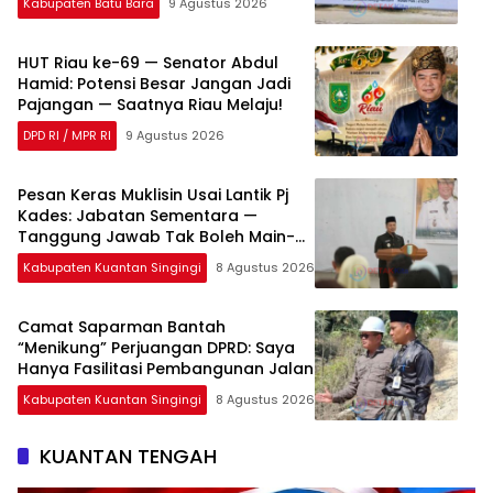
Kabupaten Batu Bara
9 Agustus 2026
HUT Riau ke-69 — Senator Abdul
Hamid: Potensi Besar Jangan Jadi
Pajangan — Saatnya Riau Melaju!
DPD RI / MPR RI
9 Agustus 2026
Pesan Keras Muklisin Usai Lantik Pj
Kades: Jabatan Sementara —
Tanggung Jawab Tak Boleh Main-
Main!
Kabupaten Kuantan Singingi
8 Agustus 2026
Camat Saparman Bantah
“Menikung” Perjuangan DPRD: Saya
Hanya Fasilitasi Pembangunan Jalan
Kabupaten Kuantan Singingi
8 Agustus 2026
KUANTAN TENGAH