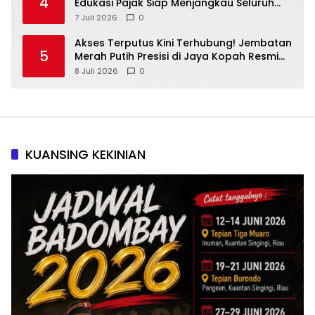
4
Edukasi Pajak Siap Menjangkau Seluruh
Masyarakat
7 Juli 2026
0
Akses Terputus Kini Terhubung! Jembatan
5
Merah Putih Presisi di Jaya Kopah Resmi
Berdiri — Polri Buktikan Pembangunan Tak
8 Juli 2026
0
Sekadar Janji
KUANSING KEKINIAN