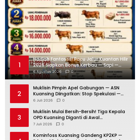
Hadiah Fantastis! Pacu Jalur Kuantan Hilir
1
2026 Siapkan Bonus Kerbau — Sapi —
Kambing dan Puluhan Juta Rupiah
6 Agustus 2026
0
Muklisin Pimpin Apel Gabungan — ASN
2
Kuansing Diingatkan: Stop Spekulasi —
Fokus Layani Rakyat!
6 Juli 2026
0
Muklisin Mulai Bersih-Bersih! Tiga Kepala
3
OPD Kuansing Diganti di Awal
Kepemimpinan
7 Juli 2026
0
Kominfoss Kuansing Gandeng KP2KP —