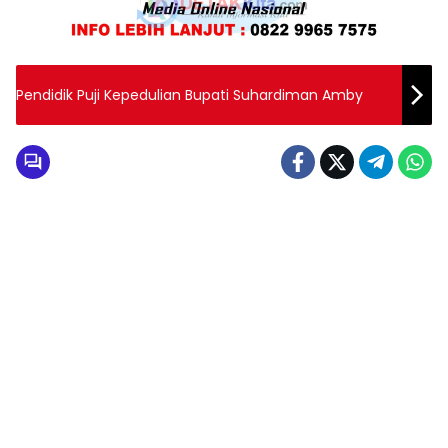
Pendidik Puji Kepedulian Bupati Suhardiman Amby