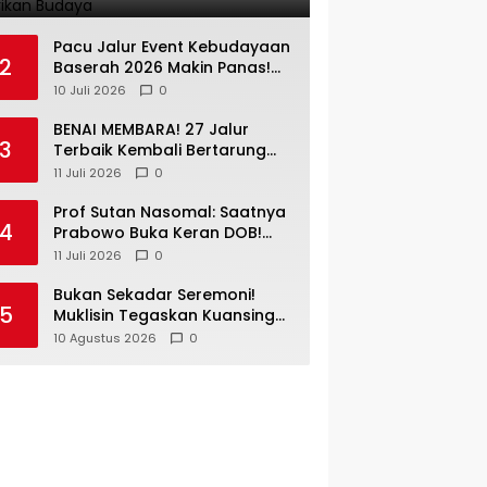
Pemimpin Kuansing Jadi
Simbol Kuat Lestarikan
Pacu Jalur Event Kebudayaan
Budaya
2
Baserah 2026 Makin Panas!
RM Sederhana Hadiahkan
10 Juli 2026
0
Kerbau untuk Sang Jawara
BENAI MEMBARA! 27 Jalur
3
Terbaik Kembali Bertarung
Hari Ini — Duel Sengit
11 Juli 2026
0
Perebutan Tiket Putaran
Berikutnya Resmi Dimulai
Prof Sutan Nasomal: Saatnya
4
Prabowo Buka Keran DOB!
Rakyat Sudah Terlalu Lama
11 Juli 2026
0
Menunggu Pemekaran
Daerah
Bukan Sekadar Seremoni!
5
Muklisin Tegaskan Kuansing
Siap Bersinergi Bangun Riau
10 Agustus 2026
0