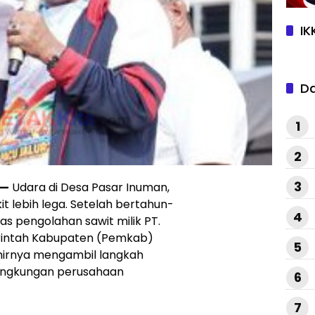
IK
D
1
2
3
—
Udara di Desa Pasar Inuman,
it lebih lega. Setelah bertahun-
4
as pengolahan sawit milik PT.
erintah Kabupaten (Pemkab)
5
akhirnya mengambil langkah
lingkungan perusahaan
6
7