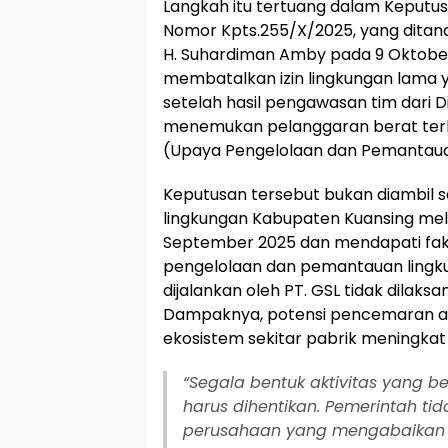
Langkah itu tertuang dalam Keputus
Nomor Kpts.255/X/2025, yang ditand
H. Suhardiman Amby pada 9 Oktober
membatalkan izin lingkungan lama ya
setelah hasil pengawasan tim dari D
menemukan pelanggaran berat te
(Upaya Pengelolaan dan Pemantaua
Keputusan tersebut bukan diambil s
lingkungan Kabupaten Kuansing mel
September 2025 dan mendapati fak
pengelolaan dan pemantauan lingk
dijalankan oleh PT. GSL tidak dilak
Dampaknya, potensi pencemaran air
ekosistem sekitar pabrik meningkat s
“Segala bentuk aktivitas yang b
harus dihentikan. Pemerintah t
perusahaan yang mengabaikan t