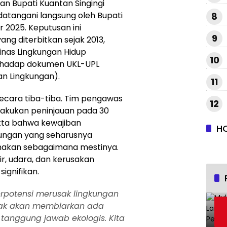
an Bupati Kuantan Singingi
atangani langsung oleh Bupati
8
 2025. Keputusan ini
9
ng diterbitkan sejak 2013,
inas Lingkungan Hidup
10
rhadap dokumen UKL-UPL
n Lingkungan).
11
ecara tiba-tiba. Tim pengawas
12
akukan peninjauan pada 30
ta bahwa kewajiban
H
ungan yang seharusnya
sanakan sebagaimana mestinya.
, udara, dan kerusakan
ignifikan.
erpotensi merusak lingkungan
idak akan membiarkan ada
anggung jawab ekologis. Kita