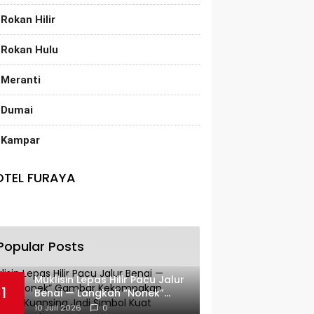
Rokan Hilir
Rokan Hulu
Meranti
Dumai
Kampar
OTEL FURAYA
Popular Posts
Muklisin Lepas Hilir Pacu Jalur
1
Benai — Langkah “Nonek”
Gambar Kekompakan
10 Juli 2026
0