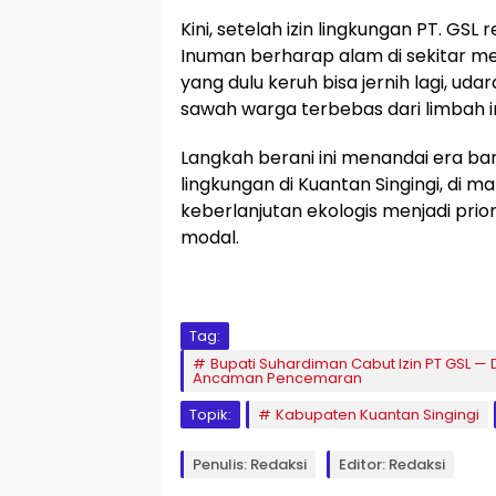
Kini, setelah izin lingkungan PT. GSL
Inuman berharap alam di sekitar mer
yang dulu keruh bisa jernih lagi, ud
sawah warga terbebas dari limbah in
Langkah berani ini menandai era b
lingkungan di Kuantan Singingi, di 
keberlanjutan ekologis menjadi prio
modal.
Tag:
Bupati Suhardiman Cabut Izin PT GSL —
Ancaman Pencemaran
Topik:
Kabupaten Kuantan Singingi
Penulis: Redaksi
Editor: Redaksi