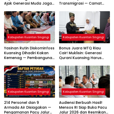
Ajak Generasi Muda Jaga
Transmigrasi — Camat
Warisan Budaya
Diminta Bergerak Cepat
Kabupaten Kuantan Singingi
Kabupaten Kuantan Singingi
Yasinan Rutin Diskominfoss
Bonus Juara MTQ Riau
Kuansing Dihadiri Kakan
Cair! Muklisin: Generasi
Kemenag — Pembangunan
Qurani Kuansing Harus
Mushalla Mulai Dirancang
Tembus Nasional
Kabupaten Kuantan Singingi
Kabupaten Kuantan Singingi
214 Personel dan 9
Audiensi Berbuah Hasil!
Armada Air Disiagakan —
Mensos RI Siap Buka Pacu
Pengamanan Pacu Jalur
Jalur 2026 dan Resmikan