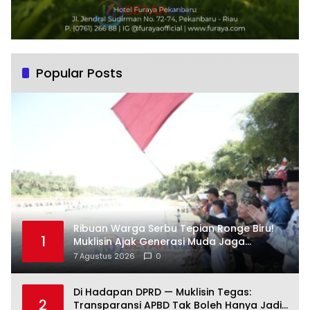
Popular Posts
Ribuan Warga Serbu Tepian Ronge Biru!
1
Muklisin Ajak Generasi Muda Jaga
Warisan Budaya
7 Agustus 2026
0
Di Hadapan DPRD — Muklisin Tegas:
2
Transparansi APBD Tak Boleh Hanya Jadi