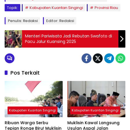
Topik:
Kabupaten Kuantan Singingi
Provinsi Riau
Penulis: Redaksi
Editor: Redaksi
Menteri Pariwisata Jadi Rebutan Swafoto di
Pacu Jalur Kuansing 2025
Pos Terkait
Kabupaten Kuantan Singingi
Kabupaten Kuantan Singingi
Ribuan Warga Serbu
Muklisin Kawal Langsung
Tepian Ronge Biru! Muklisin
Usulan Aspal Jalan