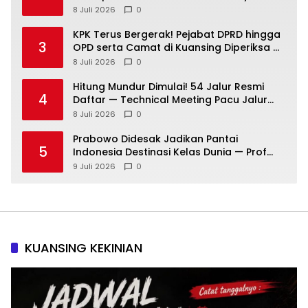
Slogan!
8 Juli 2026
0
KPK Terus Bergerak! Pejabat DPRD hingga
3
OPD serta Camat di Kuansing Diperiksa —
Suasana Kian Memanas!
8 Juli 2026
0
Hitung Mundur Dimulai! 54 Jalur Resmi
4
Daftar — Technical Meeting Pacu Jalur
Rayon III Benai Digelar Besok
8 Juli 2026
0
Prabowo Didesak Jadikan Pantai
5
Indonesia Destinasi Kelas Dunia — Prof
Sutan Nasomal: Perintahkan Kepala
9 Juli 2026
0
Daerah Bergerak!
KUANSING KEKINIAN