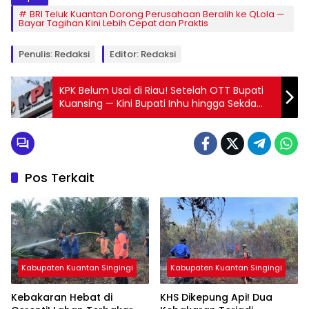
BRI Teluk Kuantan Dorong Perusahaan Beralih ke QLola —
Bayar Tagihan Kini Lebih Cepat dan Praktis
Penulis: Redaksi
Editor: Redaksi
KPK Belum Usai di Riau! Setelah OTT Bupati
Kuansing — Kini Bupati Inhu hingga Sekda
Riau Dipanggil — Daerah Lain Menyusul?
Pos Terkait
Kabupaten Kuantan Singingi
Kabupaten Kuantan Singingi
Kebakaran Hebat di
KHS Dikepung Api! Dua