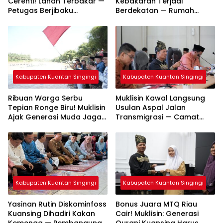
Cerenti! Lahan Terbakar —
Kebakaran Terjadi
Petugas Berjibaku
Berdekatan — Rumah
Padamkan Api
Warga dan Lahan
Terbakar
Kabupaten Kuantan Singingi
Kabupaten Kuantan Singingi
Ribuan Warga Serbu
Muklisin Kawal Langsung
Tepian Ronge Biru! Muklisin
Usulan Aspal Jalan
Ajak Generasi Muda Jaga
Transmigrasi — Camat
Warisan Budaya
Diminta Bergerak Cepat
Kabupaten Kuantan Singingi
Kabupaten Kuantan Singingi
Yasinan Rutin Diskominfoss
Bonus Juara MTQ Riau
Kuansing Dihadiri Kakan
Cair! Muklisin: Generasi