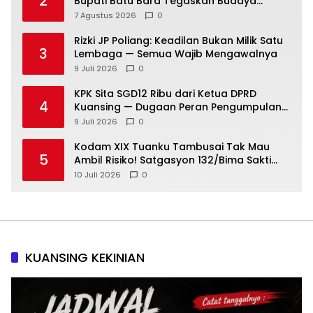
2
Bupati Batu Bara Tegaskan Budaya
Melayu Harus Tetap Hidup
7 Agustus 2026
0
Rizki JP Poliang: Keadilan Bukan Milik Satu
3
Lembaga — Semua Wajib Mengawalnya
9 Juli 2026
0
KPK Sita SGD12 Ribu dari Ketua DPRD
4
Kuansing — Dugaan Peran Pengumpulan
Dana Alih Fungsi Hutan Diusut
9 Juli 2026
0
Kodam XIX Tuanku Tambusai Tak Mau
5
Ambil Risiko! Satgasyon 132/Bima Sakti
Diuji Total Sebelum Berangkat Operasi
10 Juli 2026
0
KUANSING KEKINIAN