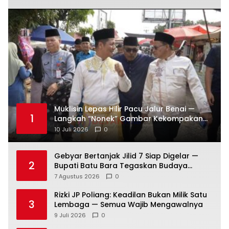
Muklisin Lepas Hilir Pacu Jalur Benai —
1
Langkah “Nonek” Gambar Kekompakan
Pemimpin Kuansing Jadi Simbol Kuat
10 Juli 2026
0
Lestarikan Budaya
Gebyar Bertanjak Jilid 7 Siap Digelar —
2
Bupati Batu Bara Tegaskan Budaya
Melayu Harus Tetap Hidup
7 Agustus 2026
0
Rizki JP Poliang: Keadilan Bukan Milik Satu
3
Lembaga — Semua Wajib Mengawalnya
9 Juli 2026
0