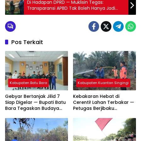
Di Hadapan DPRD — Muklisin Tegas:
Transparansi APBD Tak Boleh Hanya Jadi
Slogan!
Pos Terkait
Kabupaten Batu Bara
Kabupaten Kuantan Singingi
Gebyar Bertanjak Jilid 7
Kebakaran Hebat di
Siap Digelar — Bupati Batu
Cerenti! Lahan Terbakar —
Bara Tegaskan Budaya
Petugas Berjibaku
Melayu Harus Tetap Hidup
Padamkan Api