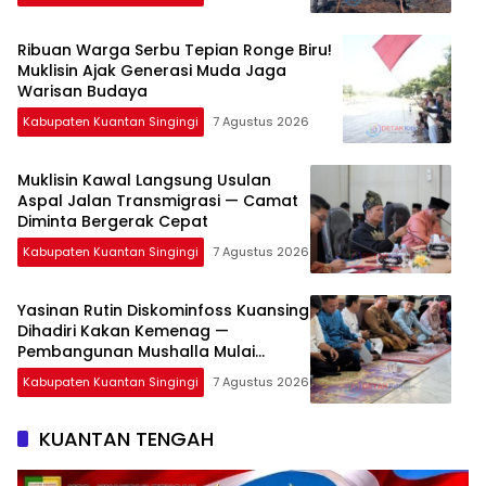
Ribuan Warga Serbu Tepian Ronge Biru!
Muklisin Ajak Generasi Muda Jaga
Warisan Budaya
Kabupaten Kuantan Singingi
7 Agustus 2026
Muklisin Kawal Langsung Usulan
Aspal Jalan Transmigrasi — Camat
Diminta Bergerak Cepat
Kabupaten Kuantan Singingi
7 Agustus 2026
Yasinan Rutin Diskominfoss Kuansing
Dihadiri Kakan Kemenag —
Pembangunan Mushalla Mulai
Dirancang
Kabupaten Kuantan Singingi
7 Agustus 2026
KUANTAN TENGAH