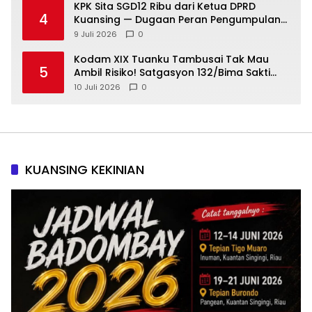
KPK Sita SGD12 Ribu dari Ketua DPRD
4
Kuansing — Dugaan Peran Pengumpulan
Dana Alih Fungsi Hutan Diusut
9 Juli 2026
0
Kodam XIX Tuanku Tambusai Tak Mau
5
Ambil Risiko! Satgasyon 132/Bima Sakti
Diuji Total Sebelum Berangkat Operasi
10 Juli 2026
0
KUANSING KEKINIAN