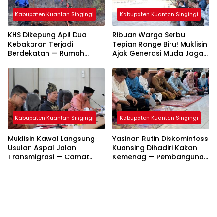
Kabupaten Kuantan Singingi
Kabupaten Kuantan Singingi
KHS Dikepung Api! Dua
Ribuan Warga Serbu
Kebakaran Terjadi
Tepian Ronge Biru! Muklisin
Berdekatan — Rumah
Ajak Generasi Muda Jaga
Warga dan Lahan
Warisan Budaya
Terbakar
Kabupaten Kuantan Singingi
Kabupaten Kuantan Singingi
Muklisin Kawal Langsung
Yasinan Rutin Diskominfoss
Usulan Aspal Jalan
Kuansing Dihadiri Kakan
Transmigrasi — Camat
Kemenag — Pembangunan
Diminta Bergerak Cepat
Mushalla Mulai Dirancang