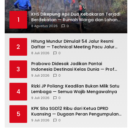
KHS Dikepung Api! Dua Kebakaran Terjadi
1
Berdekatan — Rumah Warga dan Lahan
Terbakar
8 Agustus 2026
0
Hitung Mundur Dimulai! 54 Jalur Resmi
2
Daftar — Technical Meeting Pacu Jalur
Rayon III Benai Digelar Besok
8 Juli 2026
0
Prabowo Didesak Jadikan Pantai
3
Indonesia Destinasi Kelas Dunia — Prof
Sutan Nasomal: Perintahkan Kepala
9 Juli 2026
0
Daerah Bergerak!
Rizki JP Poliang: Keadilan Bukan Milik Satu
4
Lembaga — Semua Wajib Mengawalnya
9 Juli 2026
0
KPK Sita SGD12 Ribu dari Ketua DPRD
5
Kuansing — Dugaan Peran Pengumpulan
Dana Alih Fungsi Hutan Diusut
9 Juli 2026
0