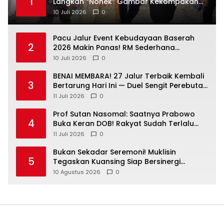
1
Langkah “Nonek” Gambar Kekompakan
Pemimpin Kuansing Jadi Simbol Kuat
10 Juli 2026
0
Lestarikan Budaya
Pacu Jalur Event Kebudayaan Baserah
2
2026 Makin Panas! RM Sederhana
Hadiahkan Kerbau untuk Sang Jawara
10 Juli 2026
0
BENAI MEMBARA! 27 Jalur Terbaik Kembali
3
Bertarung Hari Ini — Duel Sengit Perebutan
Tiket Putaran Berikutnya Resmi Dimulai
11 Juli 2026
0
Prof Sutan Nasomal: Saatnya Prabowo
4
Buka Keran DOB! Rakyat Sudah Terlalu
Lama Menunggu Pemekaran Daerah
11 Juli 2026
0
Bukan Sekadar Seremoni! Muklisin
5
Tegaskan Kuansing Siap Bersinergi
Bangun Riau
10 Agustus 2026
0