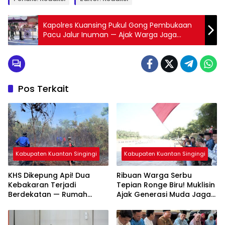
Kapolres Kuansing Pukul Gong Pembukaan
Pacu Jalur Inuman — Ajak Warga Jaga
Kamtibmas
Pos Terkait
Kabupaten Kuantan Singingi
Kabupaten Kuantan Singingi
KHS Dikepung Api! Dua
Ribuan Warga Serbu
Kebakaran Terjadi
Tepian Ronge Biru! Muklisin
Berdekatan — Rumah
Ajak Generasi Muda Jaga
Warga dan Lahan
Warisan Budaya
Terbakar