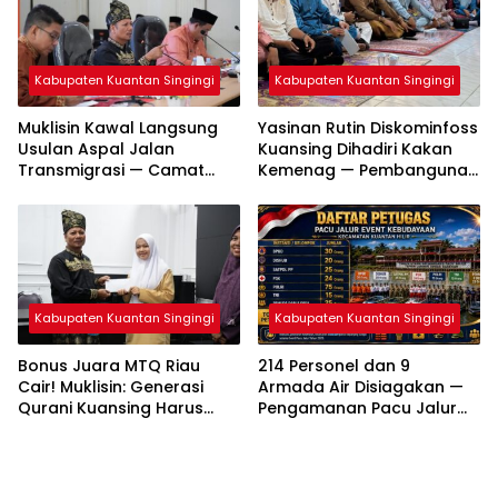
Kabupaten Kuantan Singingi
Kabupaten Kuantan Singingi
Muklisin Kawal Langsung
Yasinan Rutin Diskominfoss
Usulan Aspal Jalan
Kuansing Dihadiri Kakan
Transmigrasi — Camat
Kemenag — Pembangunan
Diminta Bergerak Cepat
Mushalla Mulai Dirancang
Kabupaten Kuantan Singingi
Kabupaten Kuantan Singingi
Bonus Juara MTQ Riau
214 Personel dan 9
Cair! Muklisin: Generasi
Armada Air Disiagakan —
Qurani Kuansing Harus
Pengamanan Pacu Jalur
Tembus Nasional
Kuantan Hilir 2026
Dipastikan Maksimal