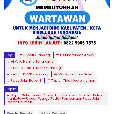
Tag:
Bupati Kuansing
H Suhardiman Amby
Hj Yulia Herma Suhardiman
Ketua Komisi III DPRD Kuansing
Ketua TP PKK Kuansing
Maulana Imam Saleh
Pacu Jalur Rayon I
Tepian Tigo Muaro Inuman
Topik:
Bupati Suhardiman Amby Hadir Bersama Istri dan Putra
Mahkota — Ribuan Warga Padati Pembukaan Pacu Jalur
Rayon I Inuman
Penulis: Redaksi
Editor: Redaksi