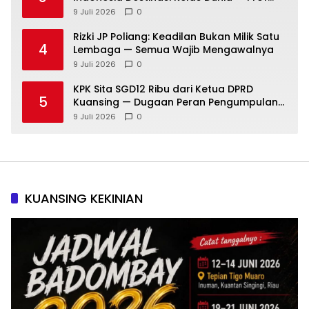
Sutan Nasomal: Perintahkan Kepala
9 Juli 2026
0
Daerah Bergerak!
Rizki JP Poliang: Keadilan Bukan Milik Satu
4
Lembaga — Semua Wajib Mengawalnya
9 Juli 2026
0
KPK Sita SGD12 Ribu dari Ketua DPRD
5
Kuansing — Dugaan Peran Pengumpulan
Dana Alih Fungsi Hutan Diusut
9 Juli 2026
0
KUANSING KEKINIAN