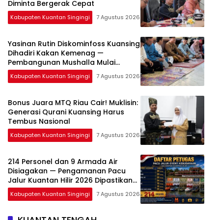
Diminta Bergerak Cepat
Kabupaten Kuantan Singingi
7 Agustus 2026
Yasinan Rutin Diskominfoss Kuansing
Dihadiri Kakan Kemenag —
Pembangunan Mushalla Mulai
Dirancang
Kabupaten Kuantan Singingi
7 Agustus 2026
Bonus Juara MTQ Riau Cair! Muklisin:
Generasi Qurani Kuansing Harus
Tembus Nasional
Kabupaten Kuantan Singingi
7 Agustus 2026
214 Personel dan 9 Armada Air
Disiagakan — Pengamanan Pacu
Jalur Kuantan Hilir 2026 Dipastikan
Maksimal
Kabupaten Kuantan Singingi
7 Agustus 2026
KUANTAN TENGAH