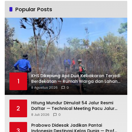
Popular Posts
KHS Dikepung Api! Dua Kebakaran Terjadi
1
Berdekatan — Rumah Warga dan Lahan
Terbakar
8 Agustus 2026
0
Hitung Mundur Dimulai! 54 Jalur Resmi
2
Daftar — Technical Meeting Pacu Jalur
Rayon III Benai Digelar Besok
8 Juli 2026
0
Prabowo Didesak Jadikan Pantai
3
Indonesia Destinasi Kelas Dunia — Prof