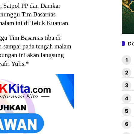
, Satpol PP dan Damkar
menunggu Tim Basarnas
malam ini di Teluk Kuantan.
ggu Tim Basarnas tiba di
D
n sampai pada tengah malam
abungan ini akan langsung
1
afri Yulis.*
2
3
4
5
6