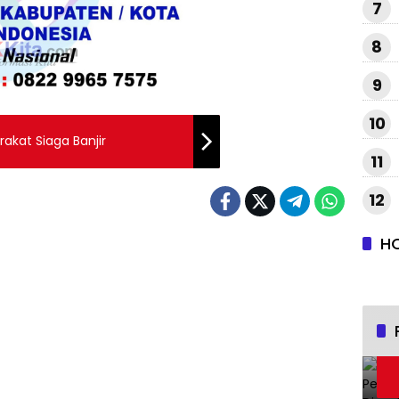
7
8
9
10
kat Siaga Banjir
11
12
H