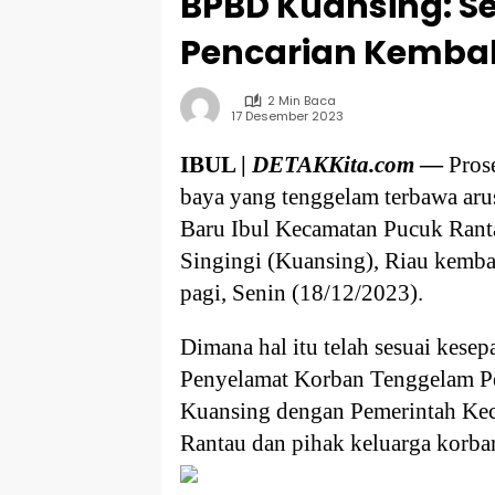
BPBD Kuansing: S
Pencarian Kembali
2 Min Baca
17 Desember 2023
IBUL |
DETAKKita.com
—
Prose
baya yang tenggelam terbawa ar
Baru Ibul Kecamatan Pucuk Ran
Singingi (Kuansing), Riau kemba
pagi, Senin (18/12/2023).
Dimana hal itu telah sesuai kese
Penyelamat Korban Tenggelam P
Kuansing dengan Pemerintah Ke
Rantau dan pihak keluarga korba