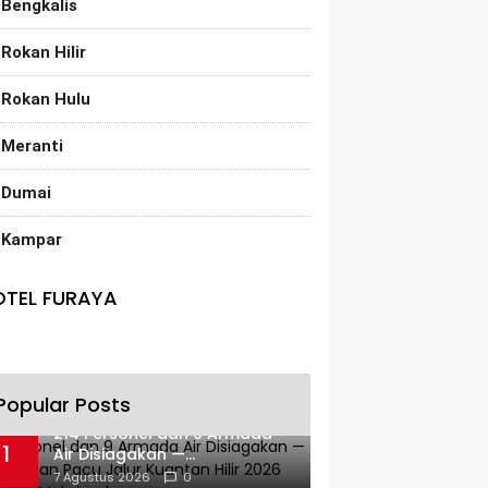
Bengkalis
Rokan Hilir
Rokan Hulu
Meranti
Dumai
Kampar
OTEL FURAYA
Popular Posts
214 Personel dan 9 Armada
1
Air Disiagakan —
Pengamanan Pacu Jalur
7 Agustus 2026
0