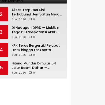
Kuantan Hilir 2026 Dipastikan
Maksimal
Akses Terputus Kini
2
Terhubung! Jembatan Merah
Putih Presisi di Jaya Kopah
8 Juli 2026
0
Resmi Berdiri — Polri Buktikan
Pembangunan Tak Sekadar
Di Hadapan DPRD — Muklisin
3
Janji
Tegas: Transparansi APBD
Tak Boleh Hanya Jadi Slogan!
8 Juli 2026
0
KPK Terus Bergerak! Pejabat
4
DPRD hingga OPD serta
Camat di Kuansing Diperiksa
8 Juli 2026
0
— Suasana Kian Memanas!
Hitung Mundur Dimulai! 54
5
Jalur Resmi Daftar —
Technical Meeting Pacu Jalur
8 Juli 2026
0
Rayon III Benai Digelar Besok