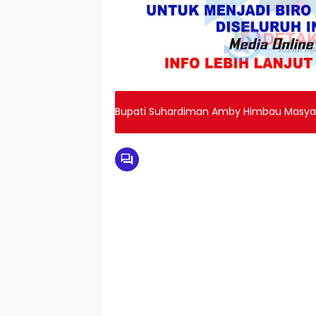
Bupati Suhardiman Amby Himbau Masyara