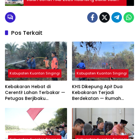
Simbol Kerukunan Umat
Pos Terkait
Kabupaten Kuantan Singingi
Kabupaten Kuantan Singingi
Kebakaran Hebat di
KHS Dikepung Api! Dua
Cerenti! Lahan Terbakar —
Kebakaran Terjadi
Petugas Berjibaku
Berdekatan — Rumah
Padamkan Api
Warga dan Lahan
Terbakar