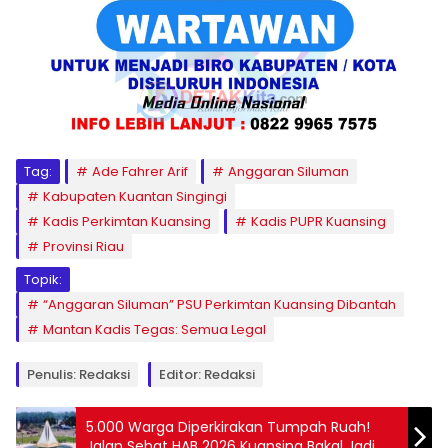
Tag:
Ade Fahrer Arif
Anggaran Siluman
Kabupaten Kuantan Singingi
Kadis Perkimtan Kuansing
Kadis PUPR Kuansing
Provinsi Riau
Topik:
“Anggaran Siluman” PSU Perkimtan Kuansing Dibantah
Mantan Kadis Tegas: Semua Legal
Penulis: Redaksi
Editor: Redaksi
5.000 Warga Diperkirakan Tumpah Ruah!
Jalan Sehat HAB 2026 Kuansing Bakal Jadi