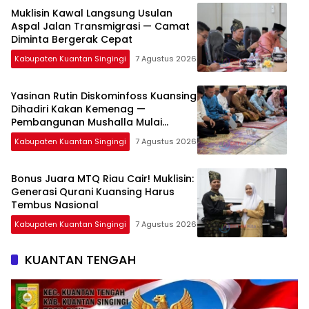
Muklisin Kawal Langsung Usulan
Aspal Jalan Transmigrasi — Camat
Diminta Bergerak Cepat
Kabupaten Kuantan Singingi
7 Agustus 2026
Yasinan Rutin Diskominfoss Kuansing
Dihadiri Kakan Kemenag —
Pembangunan Mushalla Mulai
Dirancang
Kabupaten Kuantan Singingi
7 Agustus 2026
Bonus Juara MTQ Riau Cair! Muklisin:
Generasi Qurani Kuansing Harus
Tembus Nasional
Kabupaten Kuantan Singingi
7 Agustus 2026
KUANTAN TENGAH