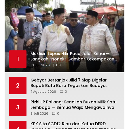
Muklisin Lepas Hilir Pacu Jalur Benai —
1
Langkah “Nonek” Gambar Kekompakan
Pemimpin Kuansing Jadi Simbol Kuat
10 Juli 2026
0
Lestarikan Budaya
Gebyar Bertanjak Jilid 7 Siap Digelar —
2
Bupati Batu Bara Tegaskan Budaya
Melayu Harus Tetap Hidup
7 Agustus 2026
0
Rizki JP Poliang: Keadilan Bukan Milik Satu
3
Lembaga — Semua Wajib Mengawalnya
9 Juli 2026
0
KPK Sita SGD12 Ribu dari Ketua DPRD