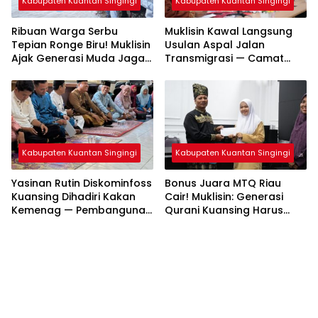
Kabupaten Kuantan Singingi
Kabupaten Kuantan Singingi
Ribuan Warga Serbu
Muklisin Kawal Langsung
Tepian Ronge Biru! Muklisin
Usulan Aspal Jalan
Ajak Generasi Muda Jaga
Transmigrasi — Camat
Warisan Budaya
Diminta Bergerak Cepat
Kabupaten Kuantan Singingi
Kabupaten Kuantan Singingi
Yasinan Rutin Diskominfoss
Bonus Juara MTQ Riau
Kuansing Dihadiri Kakan
Cair! Muklisin: Generasi
Kemenag — Pembangunan
Qurani Kuansing Harus
Mushalla Mulai Dirancang
Tembus Nasional