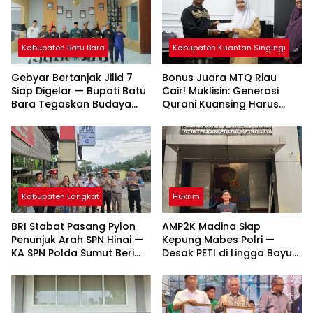
Kabupaten Batu Bara
Kabupaten Kuantan Singingi
Gebyar Bertanjak Jilid 7
Bonus Juara MTQ Riau
Siap Digelar — Bupati Batu
Cair! Muklisin: Generasi
Bara Tegaskan Budaya
Qurani Kuansing Harus
Melayu Harus Tetap Hidup
Tembus Nasional
Kabupaten Langkat
Hukrim
BRI Stabat Pasang Pylon
AMP2K Madina Siap
Penunjuk Arah SPN Hinai —
Kepung Mabes Polri —
KA SPN Polda Sumut Beri
Desak PETI di Lingga Bayu
Apresiasi Tinggi
dan Batang Natal Ditindak
Tuntas