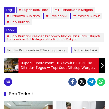
Tag:
Bupati Batu Bara
H. Baharuddin Siagian
Prabowo Subianto
Presiden RI
Provinsi Sumut
Sapi Kurban
Topik:
Sapi Kurban Presiden Prabowo Tiba di Batu Bara—Bupati
Baharuddin: Bukti Negara Hadir untuk Rakyat
Penulis: Kamaruddin P Simangunsong
Editor: Redaksi
Bupati Suhardiman: Truk Sawit PT APN Bisa
Ditindak Tegas — Tapi Saat Ditutup Warga
Malah Demo — Dibiarkan Jadi Begini
Pos Terkait