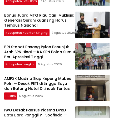
Kabupaten Batu Bara
7 Agustus 2026
Bonus Juara MTQ Riau Cair! Muklisin:
Generasi Qurani Kuansing Harus
Tembus Nasional
Kabupaten Kuantan Singingi
7 Agustus 2026
BRI Stabat Pasang Pylon Penunjuk
Arah SPN Hinai — KA SPN Polda Sumut
Beri Apresiasi Tinggi
Kabupaten Langkat
5 Agustus 2026
AMP2K Madina Siap Kepung Mabes
Polri — Desak PETI di Lingga Bayu
dan Batang Natal Ditindak Tuntas
Hukrim
5 Agustus 2026
IWO Desak Pansus Plasma DPRD
Batu Bara Panggil PT Socfindo —