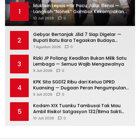
Muklisin Lepas Hilir Pacu Jalur Benai —
1
Langkah “Nonek” Gambar Kekompakan
Pemimpin Kuansing Jadi Simbol Kuat
10 Juli 2026
0
Lestarikan Budaya
Gebyar Bertanjak Jilid 7 Siap Digelar —
2
Bupati Batu Bara Tegaskan Budaya
Melayu Harus Tetap Hidup
7 Agustus 2026
0
Rizki JP Poliang: Keadilan Bukan Milik Satu
3
Lembaga — Semua Wajib Mengawalnya
9 Juli 2026
0
KPK Sita SGD12 Ribu dari Ketua DPRD
4
Kuansing — Dugaan Peran Pengumpulan
Dana Alih Fungsi Hutan Diusut
9 Juli 2026
0
Kodam XIX Tuanku Tambusai Tak Mau
5
Ambil Risiko! Satgasyon 132/Bima Sakti
Diuji Total Sebelum Berangkat Operasi
10 Juli 2026
0