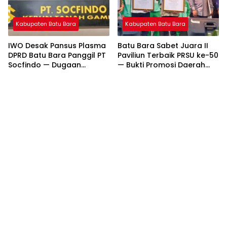
Kabupaten Batu Bara
Kabupaten Batu Bara
IWO Desak Pansus Plasma
Batu Bara Sabet Juara II
DPRD Batu Bara Panggil PT
Paviliun Terbaik PRSU ke-50
Socfindo — Dugaan
— Bukti Promosi Daerah
Penyimpangan CPCL
Makin Bersinar
Mengemuka