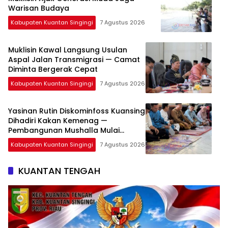
Warisan Budaya
Kabupaten Kuantan Singingi
7 Agustus 2026
Muklisin Kawal Langsung Usulan
Aspal Jalan Transmigrasi — Camat
Diminta Bergerak Cepat
Kabupaten Kuantan Singingi
7 Agustus 2026
Yasinan Rutin Diskominfoss Kuansing
Dihadiri Kakan Kemenag —
Pembangunan Mushalla Mulai
Dirancang
Kabupaten Kuantan Singingi
7 Agustus 2026
KUANTAN TENGAH