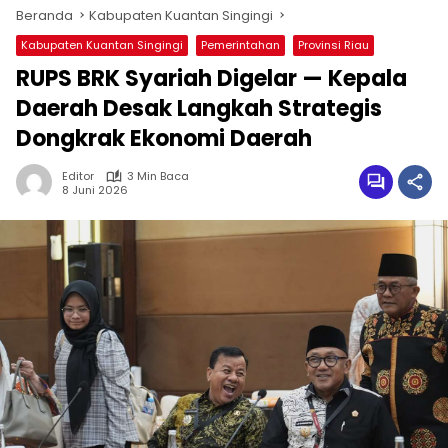
Beranda
Kabupaten Kuantan Singingi
Kabupaten Kuantan Singingi
Pemerintahan
Provinsi Riau
RUPS BRK Syariah Digelar — Kepala
Daerah Desak Langkah Strategis
Dongkrak Ekonomi Daerah
Editor
3 Min Baca
8 Juni 2026