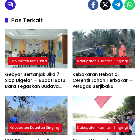
Pos Terkait
Kabupaten Batu Bara
Kabupaten Kuantan Singingi
Gebyar Bertanjak Jilid 7
Kebakaran Hebat di
Siap Digelar — Bupati Batu
Cerenti! Lahan Terbakar —
Bara Tegaskan Budaya
Petugas Berjibaku
Melayu Harus Tetap Hidup
Padamkan Api
Kabupaten Kuantan Singingi
Kabupaten Kuantan Singingi