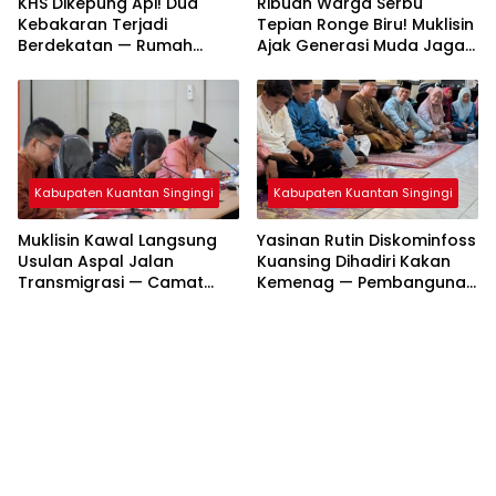
KHS Dikepung Api! Dua
Ribuan Warga Serbu
Kebakaran Terjadi
Tepian Ronge Biru! Muklisin
Berdekatan — Rumah
Ajak Generasi Muda Jaga
Warga dan Lahan
Warisan Budaya
Terbakar
Kabupaten Kuantan Singingi
Kabupaten Kuantan Singingi
Muklisin Kawal Langsung
Yasinan Rutin Diskominfoss
Usulan Aspal Jalan
Kuansing Dihadiri Kakan
Transmigrasi — Camat
Kemenag — Pembangunan
Diminta Bergerak Cepat
Mushalla Mulai Dirancang