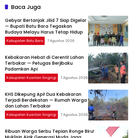
Baca Juga
Gebyar Bertanjak Jilid 7 Siap Digelar
— Bupati Batu Bara Tegaskan
Budaya Melayu Harus Tetap Hidup
Kabupaten Batu Bara
7 Agustus 2026
Kebakaran Hebat di Cerenti! Lahan
Terbakar — Petugas Berjibaku
Padamkan Api
Kabupaten Kuantan Singingi
7 Agustus 2026
KHS Dikepung Api! Dua Kebakaran
Terjadi Berdekatan — Rumah Warga
dan Lahan Terbakar
Kabupaten Kuantan Singingi
7 Agustus 2026
Ribuan Warga Serbu Tepian Ronge Biru!
Muklisin Ajak Generasi Muda Jaga