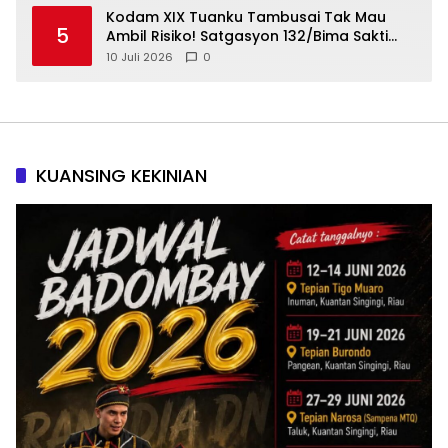
Kodam XIX Tuanku Tambusai Tak Mau
5
Ambil Risiko! Satgasyon 132/Bima Sakti
Diuji Total Sebelum Berangkat Operasi
10 Juli 2026
0
KUANSING KEKINIAN