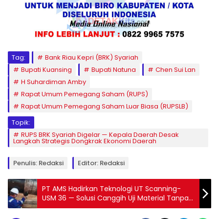
Tag:
Bank Riau Kepri (BRK) Syariah
Bupati Kuansing
Bupati Natuna
Chen Sui Lan
H Suhardiman Amby
Rapat Umum Pemegang Saham (RUPS)
Rapat Umum Pemegang Saham Luar Biasa (RUPSLB)
Topik:
RUPS BRK Syariah Digelar — Kepala Daerah Desak
Langkah Strategis Dongkrak Ekonomi Daerah
Penulis: Redaksi
Editor: Redaksi
PT AMS Hadirkan Teknologi UT Scanning-
USM 36 — Solusi Canggih Uji Material Tanpa
Merusak