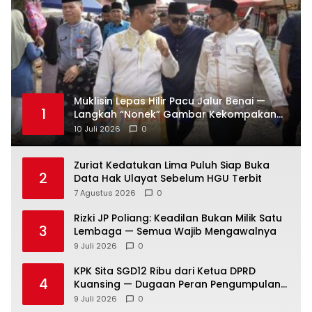
Muklisin Lepas Hilir Pacu Jalur Benai —
1
Langkah “Nonek” Gambar Kekompakan
Pemimpin Kuansing Jadi Simbol Kuat
10 Juli 2026
0
Lestarikan Budaya
Zuriat Kedatukan Lima Puluh Siap Buka
2
Data Hak Ulayat Sebelum HGU Terbit
7 Agustus 2026
0
Rizki JP Poliang: Keadilan Bukan Milik Satu
3
Lembaga — Semua Wajib Mengawalnya
9 Juli 2026
0
KPK Sita SGD12 Ribu dari Ketua DPRD
4
Kuansing — Dugaan Peran Pengumpulan
Dana Alih Fungsi Hutan Diusut
9 Juli 2026
0