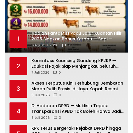
Hadiah Fantastis! Pacu Jalur Kuantan Hilir
1
2026 Siapkan Bonus Kerbau — Sapi —
Kambing dan Puluhan Juta Rupiah
6 Agustus 2026
0
Kominfoss Kuansing Gandeng KP2KP —
2
Edukasi Pajak Siap Menjangkau Seluruh
Masyarakat
7 Juli 2026
0
Akses Terputus Kini Terhubung! Jembatan
3
Merah Putih Presisi di Jaya Kopah Resmi
Berdiri — Polri Buktikan Pembangunan Tak
8 Juli 2026
0
Sekadar Janji
Di Hadapan DPRD — Muklisin Tegas:
4
Transparansi APBD Tak Boleh Hanya Jadi
Slogan!
8 Juli 2026
0
KPK Terus Bergerak! Pejabat DPRD hingga