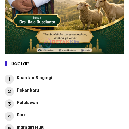
Daerah
Kuantan Singingi
1
Pekanbaru
2
Pelalawan
3
Siak
4
Indragiri Hulu
5