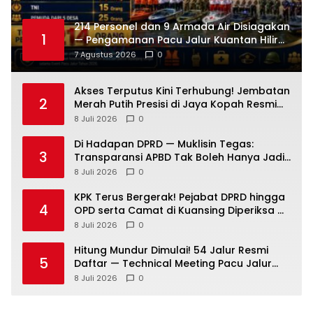
214 Personel dan 9 Armada Air Disiagakan
1
— Pengamanan Pacu Jalur Kuantan Hilir
2026 Dipastikan Maksimal
7 Agustus 2026
0
Akses Terputus Kini Terhubung! Jembatan
2
Merah Putih Presisi di Jaya Kopah Resmi
Berdiri — Polri Buktikan Pembangunan Tak
8 Juli 2026
0
Sekadar Janji
Di Hadapan DPRD — Muklisin Tegas:
3
Transparansi APBD Tak Boleh Hanya Jadi
Slogan!
8 Juli 2026
0
KPK Terus Bergerak! Pejabat DPRD hingga
4
OPD serta Camat di Kuansing Diperiksa —
Suasana Kian Memanas!
8 Juli 2026
0
Hitung Mundur Dimulai! 54 Jalur Resmi
5
Daftar — Technical Meeting Pacu Jalur
Rayon III Benai Digelar Besok
8 Juli 2026
0