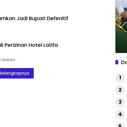
kan Jadi Bupati Defenitif
 Perizinan Hotel Latifa
i Ibukota…
D
Selengkapnya
1
2
3
4
5