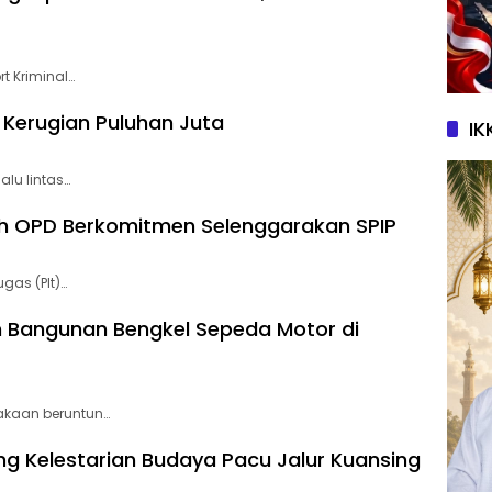
t Kriminal…
 Kerugian Puluhan Juta
IK
alu lintas…
h OPD Berkomitmen Selenggarakan SPIP
gas (Plt)…
n Bangunan Bengkel Sepeda Motor di
lakaan beruntun…
ung Kelestarian Budaya Pacu Jalur Kuansing