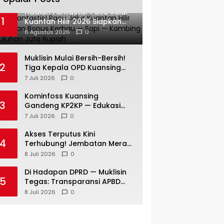
Hadiah Fantastis! Pacu Jalur
1
Kuantan Hilir 2026 Siapkan
Bonus Kerbau — Sapi —
6 Agustus 2026
0
Kambing dan Puluhan Juta
Rupiah
Muklisin Mulai Bersih-Bersih!
2
Tiga Kepala OPD Kuansing
Diganti di Awal
7 Juli 2026
0
Kepemimpinan
Kominfoss Kuansing
3
Gandeng KP2KP — Edukasi
Pajak Siap Menjangkau
7 Juli 2026
0
Seluruh Masyarakat
Akses Terputus Kini
4
Terhubung! Jembatan Merah
Putih Presisi di Jaya Kopah
8 Juli 2026
0
Resmi Berdiri — Polri Buktikan
Pembangunan Tak Sekadar
Di Hadapan DPRD — Muklisin
5
Janji
Tegas: Transparansi APBD
Tak Boleh Hanya Jadi Slogan!
8 Juli 2026
0