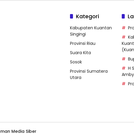
Kategori
La
Kabupaten Kuantan
Pro
Singingi
Ka
Provinsi Riau
Kuant
(Kuan
Suara Kita
Bu
Sosok
H 
Provinsi Sumatera
Amby
Utara
Pr
man Media Siber