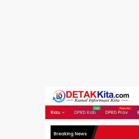
Langsung
ke
konten
Riau
DPRD Kab
DPRD Prov
Breaking News