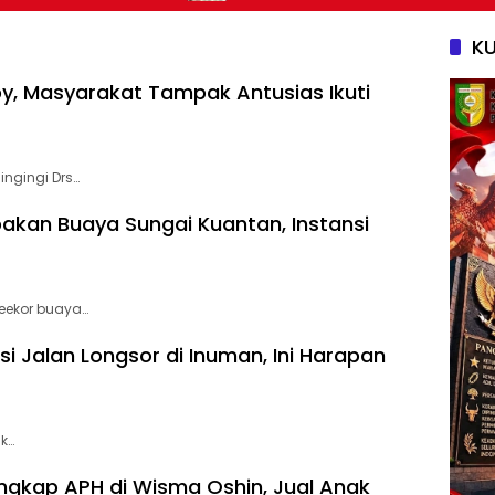
— Kambing dan Puluhan Juta Rupiah
K
y, Masyarakat Tampak Antusias Ikuti
ingingi Drs…
kan Buaya Sungai Kuantan, Instansi
eekor buaya…
i Jalan Longsor di Inuman, Ini Harapan
uk…
ngkap APH di Wisma Oshin, Jual Anak