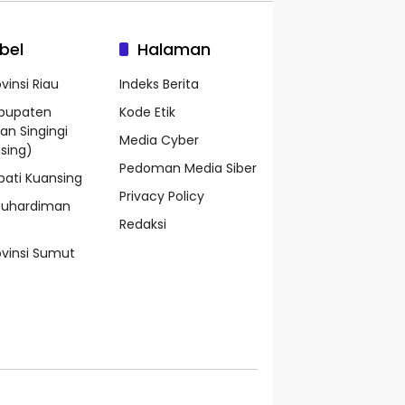
bel
Halaman
vinsi Riau
Indeks Berita
bupaten
Kode Etik
an Singingi
Media Cyber
sing)
Pedoman Media Siber
pati Kuansing
Privacy Policy
Suhardiman
Redaksi
ovinsi Sumut